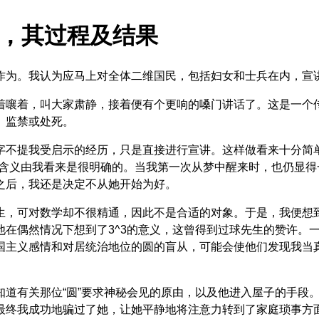
论，其过程及结果
作为。我认为应马上对全体二维国民，包括妇女和士兵在内，宣
着嚷着，叫大家肃静，接着便有个更响的嗓门讲话了。这是一个
、监禁或处死。
字不提我受启示的经历，只是直接进行宣讲。这样做看来十分简
的含义由我看来是很明确的。当我第一次从梦中醒来时，也仍显
之后，我还是决定不从她开始为好。
，可对数学却不很精通，因此不是合适的对象。于是，我便想到
他在偶然情况下想到了3^3的意义，这曾得到过球先生的赞许。
国主义感情和对居统治地位的圆的盲从，可能会使他们发现我当真
知道有关那位“圆”要求神秘会见的原由，以及他进入屋子的手段
最终我成功地骗过了她，让她平静地将注意力转到了家庭琐事方