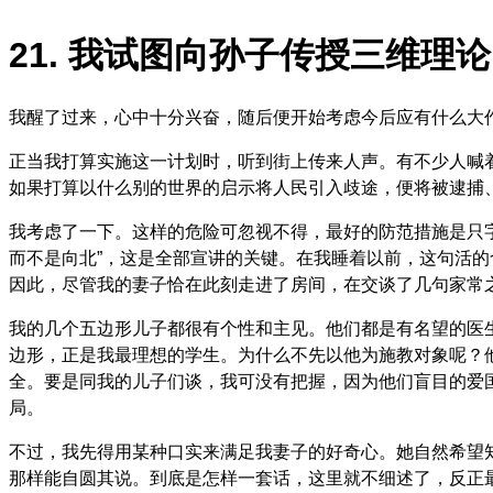
21. 我试图向孙子传授三维理
我醒了过来，心中十分兴奋，随后便开始考虑今后应有什么大
正当我打算实施这一计划时，听到街上传来人声。有不少人喊
如果打算以什么别的世界的启示将人民引入歧途，便将被逮捕
我考虑了一下。这样的危险可忽视不得，最好的防范措施是只
而不是向北”，这是全部宣讲的关键。在我睡着以前，这句活
因此，尽管我的妻子恰在此刻走进了房间，在交谈了几句家常
我的几个五边形儿子都很有个性和主见。他们都是有名望的医生
边形，正是我最理想的学生。为什么不先以他为施教对象呢？
全。要是同我的儿子们谈，我可没有把握，因为他们盲目的爱
局。
不过，我先得用某种口实来满足我妻子的好奇心。她自然希望
那样能自圆其说。到底是怎样一套话，这里就不细述了，反正