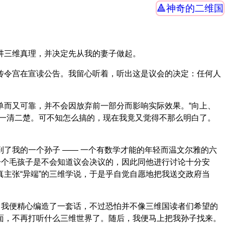
神奇的二维国
讲三维真理，并决定先从我的妻子做起。
传令宫在宣读公告。我留心听着，听出这是议会的决定：任何人
单而又可靠，并不会因放弃前一部分而影响实际效果。“向上、
得一清二楚。可不知怎么搞的，现在我竟又觉得不那么明白了。
了我的一个孙子 —— 一个有数学才能的年轻而温文尔雅的六
一个毛孩子是不会知道议会决议的，因此同他进行讨论十分安
主张“异端”的三维学说，于是乎自觉自愿地把我送交政府当
。我便精心编造了一套话，不过恐怕并不像三维国读者们希望的
面，不再打听什么三维世界了。随后，我便马上把我孙子找来。