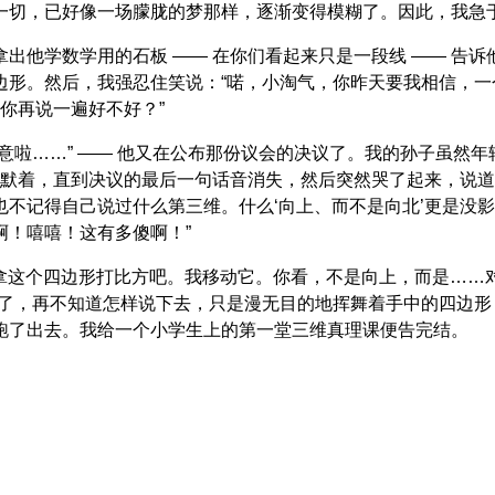
一切，已好像一场朦胧的梦那样，逐渐变得模糊了。因此，我急
出他学数学用的石板 —— 在你们看起来只是一段线 —— 告
边形。然后，我强忍住笑说：“喏，小淘气，你昨天要我相信，
你再说一遍好不好？”
意啦……” —— 他又在公布那份议会的决议了。我的孙子虽然年
沉默着，直到决议的最后一句话音消失，然后突然哭了起来，说
不记得自己说过什么第三维。什么‘向上、而不是向北’更是没
啊！嘻嘻！这有多傻啊！”
就拿这个四边形打比方吧。我移动它。你看，不是向上，而是…
住了，再不知道怎样说下去，只是漫无目的地挥舞着手中的四边
跑了出去。我给一个小学生上的第一堂三维真理课便告完结。