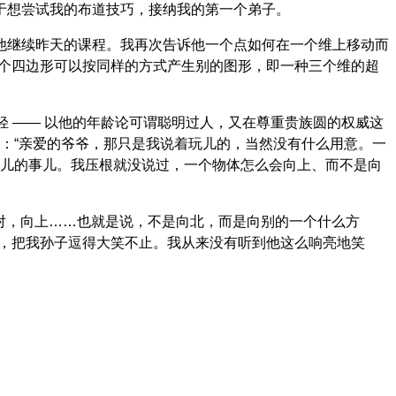
于想尝试我的布道技巧，接纳我的第一个弟子。
诉他继续昨天的课程。我再次告诉他一个点如何在一个维上移动而
一个四边形可以按同样的方式产生别的图形，即一种三个维的超
轻 —— 以他的年龄论可谓聪明过人，又在尊重贵族圆的权威这
道：“亲爱的爷爷，那只是我说着玩儿的，当然没有什么用意。一
影儿的事儿。我压根就没说过，一个物体怎么会向上、而不是向
…对，向上……也就是说，不是向北，而是向别的一个什么方
形，把我孙子逗得大笑不止。我从来没有听到他这么响亮地笑