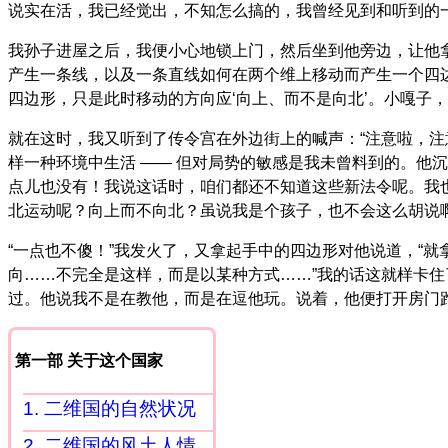
说实在活，我已经觉出，不知怎么搞的，我曾经见到和听到的
我孙子进屋之后，我便小心地锁上门，然后坐到他旁边，让他拿
产生一条线，以及一条直线如何在两个维上移动而产生一个四
四边形，只是此时移动的方向应‘向上、而不是向北’。小嘎子，
就在这时，我又听到了传令宫在外边街上的喊声：“注意啦，注
样一种环境中生活 —— 但对局势的敏感是我未曾料到的。他
点儿也没有！我说这话时，咱们都还不知道这些新法令呢。我也
北运动呢？向上而不向北？虽说我是个孩子，也不会这么胡说
“一点也不傻！”我发火了，又拿起手中的四边形对他说道，“
向……不完全是这样，而是以某种方式……”我的话这就样卡
过。他说我不是在教他，而是在逗他玩。说着，他便打开房门
第一部 关于这个国家
1. 二维国的自然状况
2. 二维国的风土人情