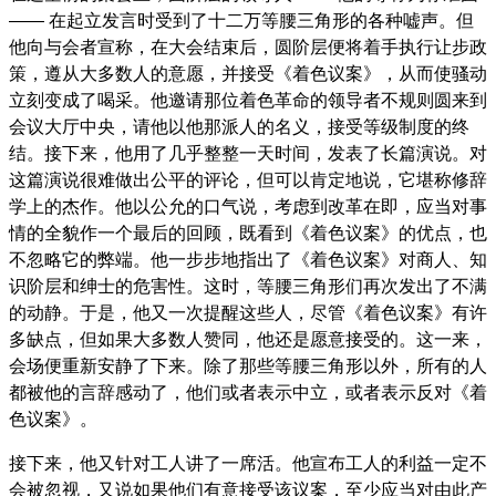
—— 在起立发言时受到了十二万等腰三角形的各种嘘声。但
他向与会者宣称，在大会结束后，圆阶层便将着手执行让步政
策，遵从大多数人的意愿，并接受《着色议案》，从而使骚动
立刻变成了喝采。他邀请那位着色革命的领导者不规则圆来到
会议大厅中央，请他以他那派人的名义，接受等级制度的终
结。接下来，他用了几乎整整一天时间，发表了长篇演说。对
这篇演说很难做出公平的评论，但可以肯定地说，它堪称修辞
学上的杰作。他以公允的口气说，考虑到改革在即，应当对事
情的全貌作一个最后的回顾，既看到《着色议案》的优点，也
不忽略它的弊端。他一步步地指出了《着色议案》对商人、知
识阶层和绅士的危害性。这时，等腰三角形们再次发出了不满
的动静。于是，他又一次提醒这些人，尽管《着色议案》有许
多缺点，但如果大多数人赞同，他还是愿意接受的。这一来，
会场便重新安静了下来。除了那些等腰三角形以外，所有的人
都被他的言辞感动了，他们或者表示中立，或者表示反对《着
色议案》。
接下来，他又针对工人讲了一席活。他宣布工人的利益一定不
会被忽视，又说如果他们有意接受该议案，至少应当对由此产