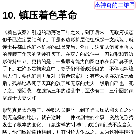
神奇的二维国
10. 镇压着色革命
《着色议案》引起的动荡达三年之久，到了后来，无政府状态
似乎已注定要胜利了。于是多边形阶层便组织起一支武装，就
连士兵都由他们本阶层的成员充当。然而，这支队伍被更强大
的等腰三角形的武装歼灭了。在双方的战斗中，四边形和五边
形保持中立。更糟的是，一些最有能力的圆也败在自己妻子的
手下。在许多贵族家庭中，妻子们怀着政治目的，不停地纠缠
男人们，要他们别再反对《着色议案》；有些人竟在劝说无效
后，残暴地杀死了天真的孩子和无辜的丈夫，然后自己也一死
了之。据记载，在连续三年的骚乱中，至少有二十三个圆的家
庭毁于夫妻失和。
形势真是太危急了。神职人员似乎已到了除去屈从和灭亡之外
别无选择的地步。就在这时，一件戏剧性的小事，突然使形势
发生了根本的变化。（象这样的“小事”，政治家们决不应当忽
略，他们应经常预料到，并有时还去促成之。因为这种事情特