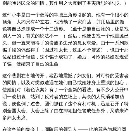
别能唤起民众的同情，其作用之大真到了匪夷所思的地步。）
这件小事是由一个低等的等腰三角形引起的。他有一个很小的
顶角，大约只有4^左右。他抢劫了一家商店，并用店里的颜
色将自己涂抹成一个十二边形。（至于是他自己涂的，还是找
别人干的，有关的说法不一。）然后，他便去找一个他垂涎已
久、但一直未能得手的贵族多边形的孤女求爱。由于一系列欺
骗手段的偶然得手（因过程太长，这里不予赘述），也由于那
位姑娘过于轻信，这个骗子成功了。婚后，可怜的姑娘发现受
了骗，便结束了自己的生命。
这个悲剧在各地传开，猛烈地震撼了妇女们。对可怜的受害者
的同情，以及对类似遭遇在她们自己或姐妹身上重演的担心，
使她们对《着色议案》有了一个全新的看法。有不少人公开申
明一改初衷，站到了反对者的立场上，其余的人只消稍加劝
说，便也倒了过去。圆们抓住了这个有利时机，迅速召开了特
别全国大会。大会上除了由在押犯担任警戒任务外，又请来许
多妇女出席。
在这空前的集会上，圆阶层的领导人 —— 他的尊称为标准圆