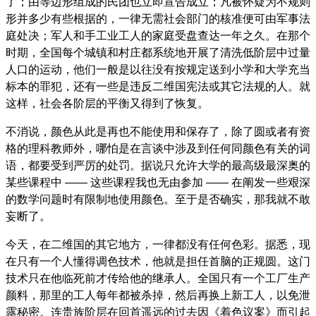
了；由等边形组成的民团也立即宣告成立；凡被怀疑为不规则
形并多少有些根据的，一律无需社会部门的核准便可由军事法
庭处决；军人和手工业工人的家庭受盘查达一年之久。在那个
时期，全国每个城镇和村庄都系统地开展了清洗低阶层中过量
人口的运动，他们一般是以往没有按规定送到小学和大学充当
标本的罪犯，还有一些是违反二维国宪法或其它法规的人。就
这样，社会各阶层的平衡又得到了恢复。
不消说，颜色从此是再也不能使用和保存了，除了圆或者有资
格的理科教师外，哪怕是在言谈中涉及到任何同颜色有关的词
语，都要受到严厉的处罚。据说只允许大学的最高级最深奥的
某些课程中 —— 这些课程我也无由参加 —— 在阐发一些艰深
的数学问题时有限制地使用颜色。至于是否确实，那我就不敢
妄断了。
今天，在二维国的其它地方，一律都没有任何色彩。据悉，现
在只有一个人懂得调色技术，他就是担任首脑的正规圆。这门
技术只在他临死前才传给他的继承人。全国只有一个工厂生产
颜料，那里的工人每年都被杀掉，然后再换上新工人，以免泄
露秘密。连贵族阶层在回首遥远的过去因《着色议案》而引起