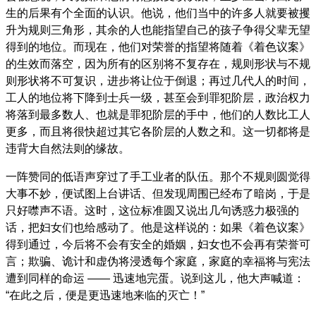
生的后果有个全面的认识。他说，他们当中的许多人就要被攫
升为规则三角形，其余的人也能指望自己的孩子争得父辈无望
得到的地位。而现在，他们对荣誉的指望将随着《着色议案》
的生效而落空，因为所有的区别将不复存在，规则形状与不规
则形状将不可复识，进步将让位于倒退；再过几代人的时间，
工人的地位将下降到士兵一级，甚至会到罪犯阶层，政治权力
将落到最多数人、也就是罪犯阶层的手中，他们的人数比工人
更多，而且将很快超过其它各阶层的人数之和。这一切都将是
违背大自然法则的缘故。
一阵赞同的低语声穿过了手工业者的队伍。那个不规则圆觉得
大事不妙，便试图上台讲话、但发现周围已经布了暗岗，于是
只好噤声不语。这时，这位标准圆又说出几句诱惑力极强的
话，把妇女们也给感动了。他是这样说的：如果《着色议案》
得到通过，今后将不会有安全的婚姻，妇女也不会再有荣誉可
言；欺骗、诡计和虚伪将浸透每个家庭，家庭的幸福将与宪法
遭到同样的命运 —— 迅速地完蛋。说到这儿，他大声喊道：
“在此之后，便是更迅速地来临的灭亡！”