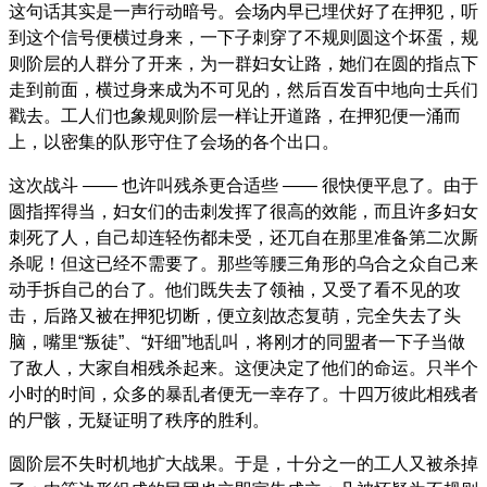
这句话其实是一声行动暗号。会场内早已埋伏好了在押犯，听
到这个信号便横过身来，一下子刺穿了不规则圆这个坏蛋，规
则阶层的人群分了开来，为一群妇女让路，她们在圆的指点下
走到前面，横过身来成为不可见的，然后百发百中地向士兵们
戳去。工人们也象规则阶层一样让开道路，在押犯便一涌而
上，以密集的队形守住了会场的各个出口。
这次战斗 —— 也许叫残杀更合适些 —— 很快便平息了。由于
圆指挥得当，妇女们的击刺发挥了很高的效能，而且许多妇女
刺死了人，自己却连轻伤都未受，还兀自在那里准备第二次厮
杀呢！但这已经不需要了。那些等腰三角形的乌合之众自己来
动手拆自己的台了。他们既失去了领袖，又受了看不见的攻
击，后路又被在押犯切断，便立刻故态复萌，完全失去了头
脑，嘴里“叛徒”、“奸细”地乱叫，将刚才的同盟者一下子当做
了敌人，大家自相残杀起来。这便决定了他们的命运。只半个
小时的时间，众多的暴乱者便无一幸存了。十四万彼此相残者
的尸骸，无疑证明了秩序的胜利。
圆阶层不失时机地扩大战果。于是，十分之一的工人又被杀掉