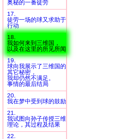
奥秘的一番徒劳
17.
徒劳一场的球又求助于
行动
18.
我如何来到三维国，
以及在这里的所见所闻
19.
球向我展示了三维国的
其它秘密，
我却仍然不满足。
事情的最后结局
20.
我在梦中受到球的鼓励
21.
我试图向孙子传授三维
理论，其过程及结果
22.