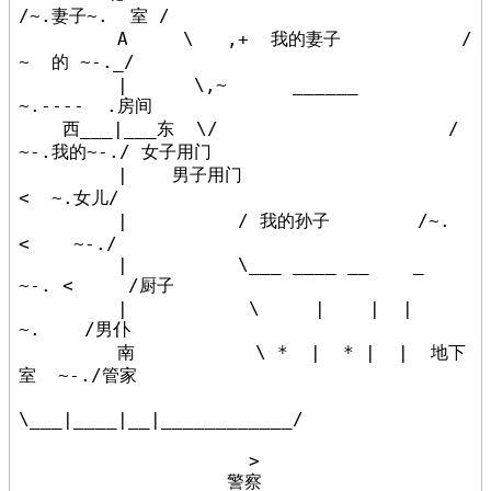
/~.妻子~.  室 /

         A     \   ,+  我的妻子           /   
~  的 ~-._/

         |      \,~      ______           
~.----  .房间

    西___|___东  \/                     /   
~-.我的~-./ 女子用门

         |    男子用门                      
<  ~.女儿/

         |          / 我的孙子        /~.   
<    ~-./

         |          \___ ____ __    _    
~-. <     /厨子

         |           \     |    |  |        
~.    /男仆

         南           \ *  |  * |  |  地下
室  ~-./管家

\___|____|__|____________/

                     >

                   警察                      