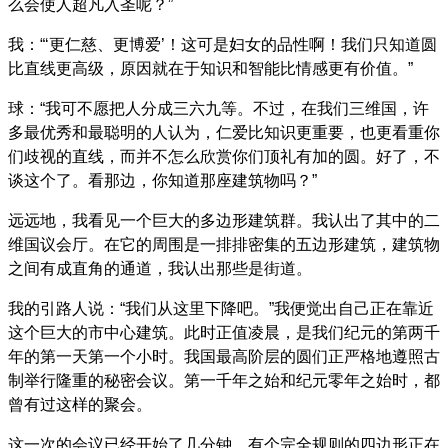
么会使人超凡入圣呢？”
我：“‘更仁慈、更博爱’！这可是妇女的品性啊！我们只知道圆
比直线更高级，原因就在于知识和智能比情感更有价值。”
球：“我可不愿把人分成三六九等。不过，在我们三维国，许
多最优秀和最聪明的人认为，仁爱比知识更重要，也更看重你
们歧视的直线，而并不怎么欣赏你们顶礼有加的圆。好了，不
谈这个了。看那边，你知道那座建筑物吗？”
远远地，我看见一个巨大的多边形建筑群。我认出了其中的二
维国议会厅。在它的周围是一排排密集的五边形建筑，建筑物
之间有成直角的通道，我认出那些是街道。
我的引路人说：“我们从这里下降吧。”我便觉出自己正在靠近
这个巨大的市中心建筑。此时正值凌晨，是我们纪元的第两千
年的第一天第一个小时。我国最高阶层的圆们正严格地遵照古
制举行隆重的秘密会议。第一千年之始和纪元零年之始时，都
曾有过这样的聚会。
这一次的会议已经开始了几分钟，有个完全规则的四边形正在