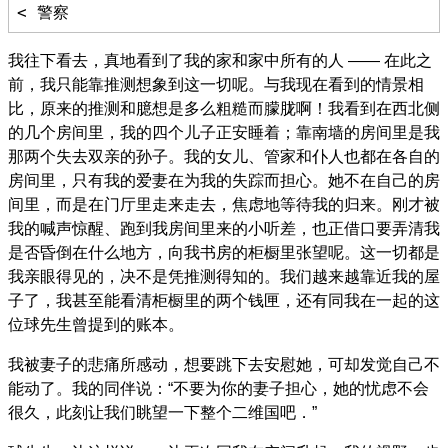
我往下看去，真地看到了我的家和家中所有的人 —— 在此之
前，我只能靠推测想象到这一切呢。与我现在看到的情景相
比，原来的推测和臆想是多么粗糙而朦胧啊！我看到在西北侧
的几个房间里，我的四个儿子正安睡着；靠南墙的房间里是我
那两个失去双亲的孙子。我的女儿、管家和仆人也都在各自的
房间里，只有我的爱妻在为我的失踪而担心。她不在自己的房
间里，而是在门厅里走来走去，焦虑地等待我的归来。刚才被
我的喊声惊醒、跑到我房间里来的小听差，也正借口要弄清我
是否昏倒在什么地方，向我书房的柜橱里张望呢。这一切都是
我亲眼得见的，决不是凭推测得知的。我们越来越靠近我的屋
子了，我甚至能看清柜橱里的两个钱匣，还有同我在一起的这
位球先生曾提到的账本。
我被妻子的悲痛所感动，想要跳下去安慰她，可却发觉自己不
能动了。我的同伴说：“不要为你的妻子担心，她的忧虑不会
很久，此刻让我们眺望一下整个二维国吧．”