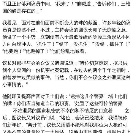
而且正好落到议员中间。“我来了！”他喊道，“告诉你们，三维
国的确是存在的！”
我看见，面对在他们面前不断变大的球的截面，许多年轻的议
员真是惊骇不已。不过，主持会议的圆议长却了无惊慌之意。
他做了一个手势，立刻便有六个最低等级的等腰三角形从不同
方向向球冲去。“抓住了！”“错了，没抓住！”“没错，抓住了！”
“他要跑！”“他跑掉了！”他们纷乱地喊着。
议长对那些与会的众议员诸圆说道：“诸位切莫惊讶，据只供
我个人查阅的一份机密档案记载，在过去的两个千年之初时，
都曾发生过类似的事件。当然，你们不会在议会之外泄露这种
小事情的。”
他随即又提高声音对卫士们说：“逮捕这几个警察！堵上他们
的嘴！你们应当知道自己的职责。”处置了这些可怜的警察
—— 不准泄露的国家机密的不幸的和不情愿的目意着 —— 之
后，圆议长又对议员们说：“诸位，会议已经结束，我谨祝你
们新年好。”离开前，议长又滔滔不绝地对我那位为人极好可
又很不幸的哥哥说了一大堆话，说他由衷地遗憾，根据历史上