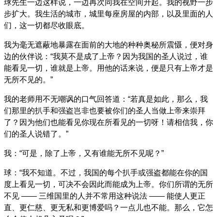
球先生一边这样说，一边再次同我在空间升起。我的视野一步
步扩大。我生活的城市，城里每座房屋的内部，以及里面的人
们，这一切都尽收眼底。
我为毫无遮蔽地暴露在面前的大地的种种奥秘所震慑，便对身
边的伙伴说：“我莫不是成了上帝？因为我国的圣人说过，谁
能看见一切，谁就是上帝。用他的话来说，便是只有上帝才是
无所不见的。”
我的老师用不无嘲讽的口气回答道：“若真是如此，那么，我
们那里的扒手和强盗岂非也要被你们的圣人当做上帝来崇拜
了？因为他们也能看见你现在所看见的一切呀！请相信我，你
们的圣人说错了。”
我：“可是，除了上帝，又有谁能无所不见呢？”
球：“我不知道。不过，我国的每个扒手或强盗都能在你的国
度上看见一切，可决不会因此而能成为上帝。你们所谓的无所
不见 —— 三维国里的人并不常用这种说法 —— 能使人更正
直、更仁慈、更无私和更博爱吗？一点儿也不能。那么，它怎