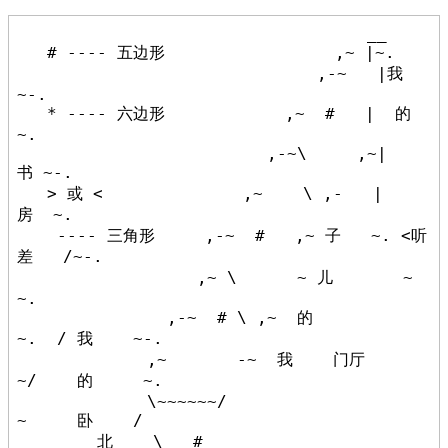
                                   __

   # ---- 五边形                 ,~ |~.

                              ,-~   |我
~-.

   * ---- 六边形            ,~  #   |  的 
~.

                         ,-~\     ,~|    
书 ~-.

   > 或 <              ,~    \ ,-   |      
房  ~.

    ---- 三角形     ,-~  #   ,~ 子   ~. <听
差   /~-.

                  ,~ \      ~ 儿       ~            
~.

               ,-~  # \ ,~  的            
~.  / 我    ~-.

             ,~       -~  我    门厅        
~/    的     ~.

             \~~~~~~/                         
~     卧    /

        北    \   #                        