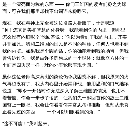
是一个漂亮而匀称的东西 —— 你们三维国的读者们称之为球
面，可在我们那里却找不出词语来称呼它。
现在，我在精神上完全被这位引路人折服了，于是喊道：
“啊！您真是美和智慧的化身呀！我能看到你的内里，但那里
怎么没有内脏呢？”他回答说：“你以为看到了我的内里，其实
并非如此。我和二维国的国民是不同的种族，任何人也看不到
我的内脏。如果我是个圆的话，你的确能看到我的肠胃，但我
曾告诉过你，我是由许多圆构成的一个球体；就像立方体的一
个面是四边形一样，球的外表轮廓表现为圆。”
虽然这位老师高深莫测的谈论仍令我困惑不解，但我原来的火
气再也没有了。我从内心里开始崇拜他。他用温和的口气继续
说道：“即令一开始时你无法深入了解三维国的情况，也用不
着苦恼。你会一步步了悟的。让我们先一起回首你的故土二维
国瞥上一眼吧。我会让你看看你常常思考和推断，但却从未真
正看见过的东西 —— 一个可以用眼看到的角。”
“这不可能！”我叫起来。