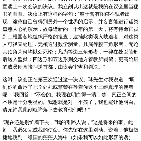
宣读上一次会议的决议。我立刻认出这就是我的在议会里当秘
书的哥哥。决议上有这样的字句：“鉴于曾有图谋不轨者出
现，诡称自己曾得到另外一个世界的启示，并妄言能进行诸类
蛊惑人心的演示，故每逢新的一千年的第一天，将有特命官员
到二维国各地组织严格的搜查，逮捕此类误入歧途者。对这类
人可径直处理，无须通过数学测量。凡属等腰三角形者，无论
其顶角为何均以处死论；凡为等边三角形者，一律在处以笞刑
后送入监狱：四边形和五边形则交地方管教所羁留；更高阶层
的成员则直接押送首都，由议会审查和判决。”
这时，议会正在第三次通过这一决议。球先生对我说道：“听
到你的命运了吧？处死或监禁在等着你这个三维真理的使者
呢！”我回答：“不会的。我现在明白得一清二楚，真正空间的
本质是十分明显的。我想就是对一个孩子，我也能让他明白。
请允许我此刻就降落下去教育他们吧！”
“现在还是别忙着下去，”我的引路人说，“这是将来的事。此
刻，我必须完成我的使命。你先留在这里别动。说着，他极敏
捷地跳到二维国的茫茫人海中（如果我可以如此形容的话），