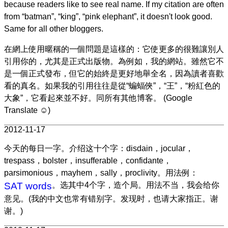
because readers like to see real name. If my citation are often
from “batman”, “king”, “pink elephant”, it doesn't look good.
Same for all other bloggers.
在網上使用暱稱的一個問題是這樣的：它使更多的很難讓別人
引用你的，尤其是正式出版物。為例如，我的網站。雖然它不
是一個正式發布，但它的始終是更好地舉全名，因為讀者喜歡
看的真名。如果我的引用往往是從“蝙蝠俠”，“王”，“粉紅色的
大象”，它看起來並不好。同所有其他博客。 (Google
Translate ☺)
2012-11-17
今天的每日一字。介绍这十个字：disdain，jocular，
trespass，bolster，insufferable，confidante，
parsimonious，mayhem，sally，proclivity。用法例：
SAT words
。选其中4个字，造个局。用法不当，我会给你
意见。(我的中文也常有错别字。发现时，也请大家指正。谢
谢。)