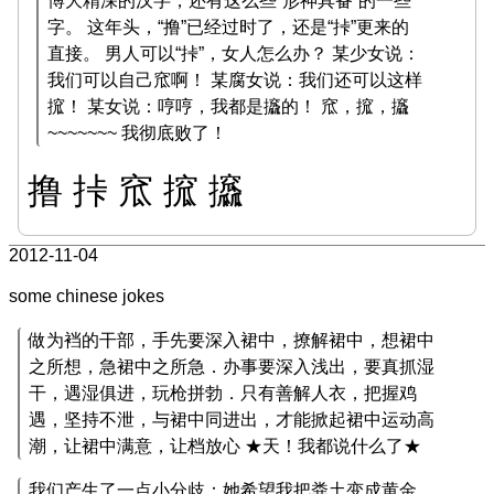
博大精深的汉字，还有这么些“形神具备”的一些
字。 这年头，“撸”已经过时了，还是“挊”更来的
直接。 男人可以“挊”，女人怎么办？ 某少女说：
我们可以自己窊啊！ 某腐女说：我们还可以这样
搲！ 某女说：哼哼，我都是攨的！ 窊，搲，攨
~~~~~~~ 我彻底败了！
撸 挊 窊 搲 攨
2012-11-04
some chinese jokes
做为裆的干部，手先要深入裙中，撩解裙中，想裙中
之所想，急裙中之所急．办事要深入浅出，要真抓湿
干，遇湿俱进，玩枪拼勃．只有善解人衣，把握鸡
遇，坚持不泄，与裙中同进出，才能掀起裙中运动高
潮，让裙中满意，让档放心 ★天！我都说什么了★
我们产生了一点小分歧：她希望我把粪土变成黄金，