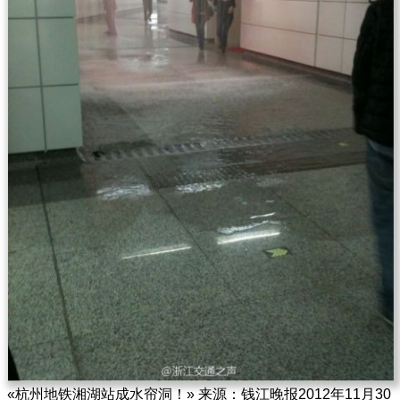
«杭州地铁湘湖站成水帘洞！» 来源：钱江晚报2012年11月30