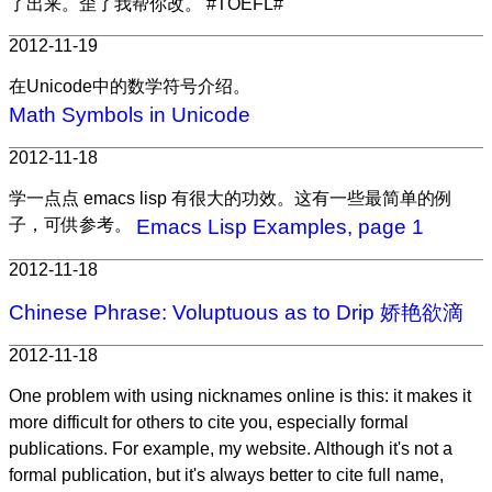
了出来。歪了我帮你改。 #TOEFL#
2012-11-19
在Unicode中的数学符号介绍。
Math Symbols in Unicode
2012-11-18
学一点点 emacs lisp 有很大的功效。这有一些最简单的例
子，可供参考。
Emacs Lisp Examples, page 1
2012-11-18
Chinese Phrase: Voluptuous as to Drip 娇艳欲滴
2012-11-18
One problem with using nicknames online is this: it makes it
more difficult for others to cite you, especially formal
publications. For example, my website. Although it's not a
formal publication, but it's always better to cite full name,