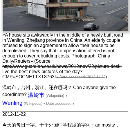
«A house sits awkwardly in the middle of a newly built road
in Wenling, Zhejiang province in China. An elderly couple
refused to sign an agreement to allow their house to be
demolished. They say that compensation offered is not
enough to cover rebuilding costs. Photograph: China
Daily/Reuters» (Source:
http://www.guardian.co.uk/news/2012/nov/22/picture-desk-
live-the-best-news-pictures-of-the-day?
CMP=SOCNETTXT8763I
)
温岭市，台州，浙江。还在哪吗？ Can anyone give the
coordinate?
温岭市
，
Wenling
。
2012-11-22
今天的每日一字。十个外国中学程度的字词：animosity，