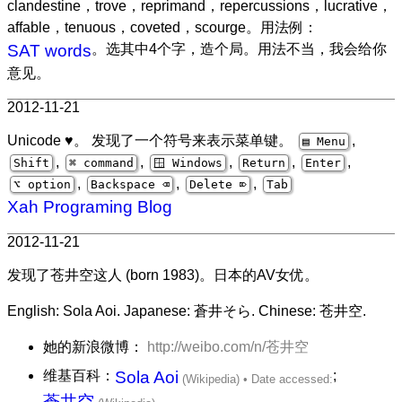
clandestine，trove，reprimand，repercussions，lucrative，
affable，tenuous，coveted，scourge。用法例：
SAT words
。选其中4个字，造个局。用法不当，我会给你
意见。
2012-11-21
Unicode ♥。 发现了一个符号来表示菜单键。
,
▤ Menu
,
,
,
,
,
Shift
⌘ command
🪟 Windows
Return
Enter
,
,
,
⌥ option
Backspace ⌫
Delete ⌦
Tab
Xah Programing Blog
2012-11-21
发现了苍井空这人 (born 1983)。日本的AV女优。
English: Sola Aoi. Japanese: 蒼井そら. Chinese: 苍井空.
她的新浪微博：
http://weibo.com/n/苍井空
维基百科：
Sola Aoi
;
蒼井空
。