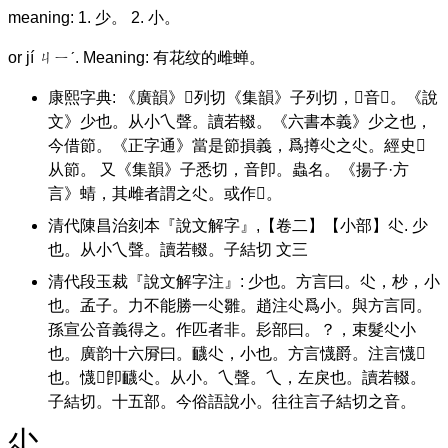
meaning: 1. 少。 2. 小。
or jí ㄐㄧˊ. Meaning: 有花纹的雌蝉。
康熙字典: 《廣韻》𡛷列切《集韻》子列切，𠀤音𩯰。《說
文》少也。从小乀聲。讀若輟。《六書本義》少之也，
今借節。《正字通》當是節損義，爲撙尐之尐。經史𠀤
从節。 又《集韻》子悉切，音卽。蟲名。《揚子·方
言》蜻，其雌者謂之尐。或作𧉍。
清代陳昌治刻本『說文解字』,【卷二】【小部】尐. 少
也。从小乀聲。讀若輟。子結切 文三
清代段玉裁『說文解字注』: 少也。方言曰。尐，杪，小
也。孟子。力不能勝一尐雛。趙注尐爲小。與方言同。
孫宣公音義得之。作匹者非。髟部曰。？，束髮尐小
也。廣韵十六㞕曰。䩏尐，小也。方言懱爵。注言懱𢧵
也。懱𢧵卽䩏尐。从小。乀聲。乀，左戾也。讀若輟。
子結切。十五部。今俗語說小。往往言子結切之音。
尐