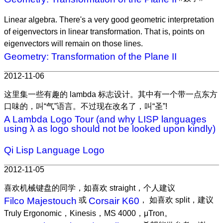
Linear algebra. There's a very good geometric interpretation
of eigenvectors in linear transformation. That is, points on
eigenvectors will remain on those lines.
Geometry: Transformation of the Plane II
2012-11-06
这里集一些有趣的 lambda 标志设计。其中有一个带一点东方
口味的，叫“气”语言。不过现在改名了，叫“圣”!
A Lambda Logo Tour (and why LISP languages
using λ as logo should not be looked upon kindly)
Qi Lisp Language Logo
2012-11-05
喜欢机械键盘的同学，如喜欢 straight，个人建议
Filco Majestouch
或
Corsair K60
， 如喜欢 split，建议
Truly Ergonomic，Kinesis，MS 4000，μTron。