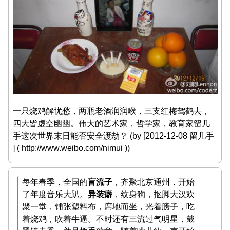
一只烧鸡解忧愁，两瓶老酒润润喉，三支红梅驾鹤去，
四大皆虚空幽幽。伟大的艺术家，哲学家，教育家留几
手这次世界末日能否安全渡劫？ (by [2012-12-08 留几手
] ( http://www.weibo.com/nimui ))
每年春季，全国的
盲流子
，齐聚北京通州，开始
了年度音乐大趴。
异装癖
，纹身狗，抠脚大汉欢
聚一堂，铺张塑料布，席地而坐，光着膀子，吃
着烧鸡，吹着牛逼。不时还有三流过气明星，戴