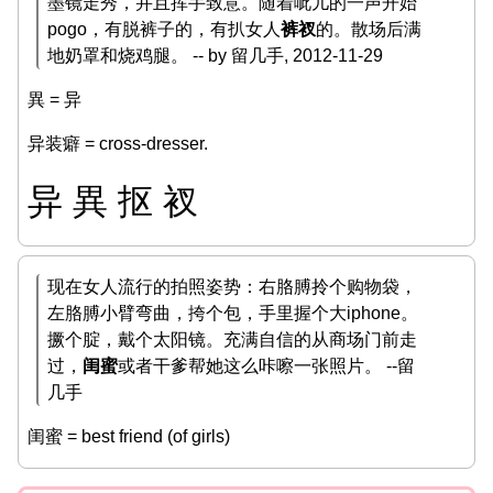
墨镜走秀，并且挥手致意。随着呲儿的一声开始
pogo，有脱裤子的，有扒女人
裤衩
的。散场后满
地奶罩和烧鸡腿。 -- by 留几手, 2012-11-29
異 = 异
异装癖 = cross-dresser.
异 異 抠 衩
现在女人流行的拍照姿势：右胳膊拎个购物袋，
左胳膊小臂弯曲，挎个包，手里握个大iphone。
撅个腚，戴个太阳镜。充满自信的从商场门前走
过，
闺蜜
或者干爹帮她这么咔嚓一张照片。 --留
几手
闺蜜 = best friend (of girls)