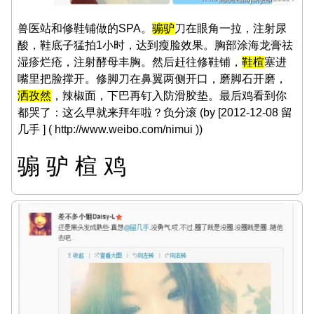
兽医站和修鞋铺做的SPA。
骟驴
刀在眼角一拉，注射尿
酸，鞋底子猛拍1小时，达到瘦脸效果。胸部涂海龙膏祛
湿疹烂疮，注射酵母丰胸。然后赶往修鞋铺，
鞋楦
塞进
嘴里把脸撑开。修脚刀在鼻翼两侧开口，磨脚石开磨，
洒孜然
，辣椒面，下巴再钉入防滑胶垫。最后鸡看到你
都哭了：这么早就来拜年啦？负分滚 (by [2012-12-08 留
几手 ] ( http://www.weibo.com/nimui ))
骟 驴 楦 鸡