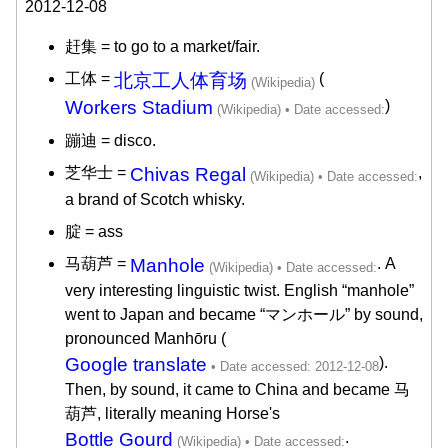
2012-12-08
赶集 = to go to a market/fair.
工体 =
北京工人体育场
(
Workers Stadium
)
蹦迪 = disco.
芝华士 =
Chivas Regal
,
a brand of Scotch whisky.
腚 = ass
马葫芦 =
Manhole
. A
very interesting linguistic twist. English “manhole”
went to Japan and became “マンホール” by sound,
pronounced Manhōru (
Google translate
).
Then, by sound, it came to China and became 马
葫芦, literally meaning Horse's
Bottle Gourd
.