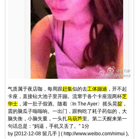
气质属于夜店咖，每周跟
赶集
似的去
工体
蹦迪
，开不起
卡座，直接钻大池子里开蹦。流窜于各个卡座混两杯
芝
华士
，灌一肚子假酒。随着〈In The Ayer〉摇头晃
腚
，
震的脑瓜子嗡嗡响。一出门，跟狗吃了耗子药似的，大
脑失衡，小脑失重，一头扎
马葫芦
里。第二天醒来第一
句话总是：“妈逼，手机又丢了。” 1分
by [2012-12-08 留几手 ] ( http://www.weibo.com/nimui ),