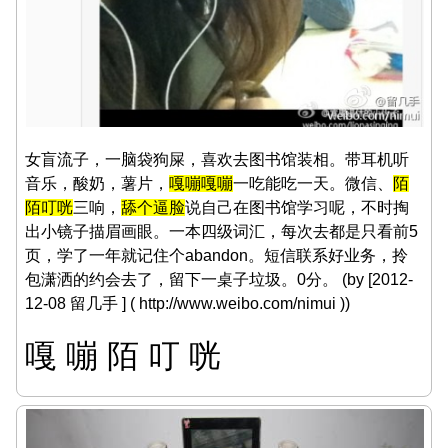
女盲流子，一脑袋狗屎，喜欢去图书馆装相。带耳机听
音乐，酸奶，薯片，
嘎嘣嘎嘣
一吃能吃一天。微信、
陌
陌叮咣
三响，
舔个逼脸
说自己在图书馆学习呢，不时掏
出小镜子描眉画眼。一本四级词汇，每次去都是只看前5
页，学了一年就记住个abandon。短信联系好业务，拎
包潇洒的约会去了，留下一桌子垃圾。0分。 (by [2012-
12-08 留几手 ] ( http://www.weibo.com/nimui ))
嘎 嘣 陌 叮 咣