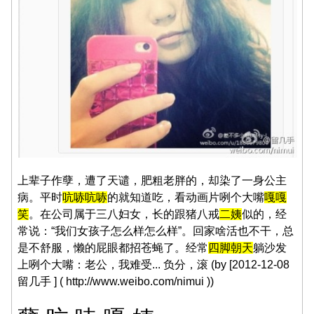
上辈子作孽，遭了天谴，肥粗老胖的，却染了一身公主
病。平时
吭哧吭哧
的就知道吃，看动画片咧个大嘴
嘎嘎
笑
。在公司属于三八妇女，长的跟猪八戒
二姨
似的，经
常说：“我们女孩子怎么样怎么样”。回家啥活也不干，总
是不舒服，懒的屁眼都招苍蝇了。经常
四脚朝天
躺沙发
上咧个大嘴：老公，我难受... 负分，滚 (by [2012-12-08
留几手 ] ( http://www.weibo.com/nimui ))