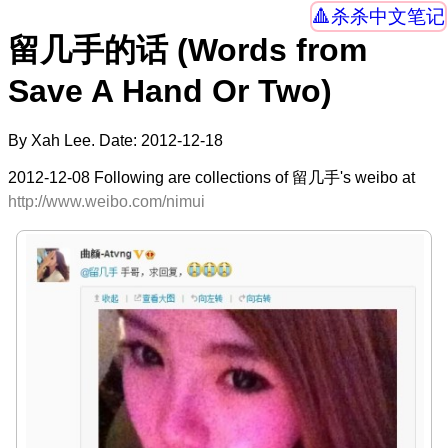
杀杀中文笔记
留几手的话 (Words from
Save A Hand Or Two)
By Xah Lee. Date:
2012-12-18
2012-12-08 Following are collections of 留几手's weibo at
http://www.weibo.com/nimui