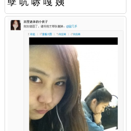
孽 吭 哧 嘎 姨