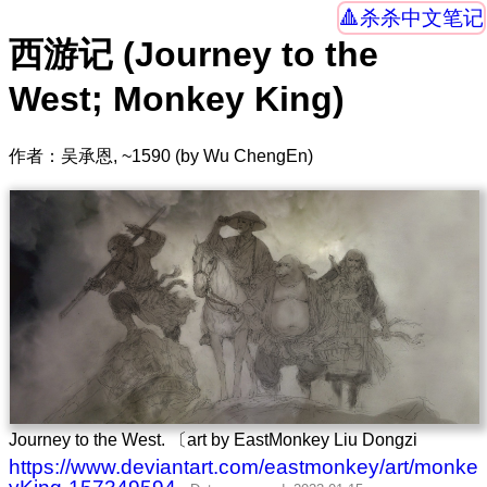
杀杀中文笔记
西游记 (Journey to the
West; Monkey King)
作者：吴承恩, ~1590 (by Wu ChengEn)
Journey to the West. 〔art by EastMonkey Liu Dongzi
https://www.deviantart.com/eastmonkey/art/monke