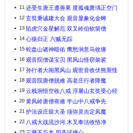
11
还受生唐王遵善果 度孤魂萧瑀正空门
12
玄奘秉诚建大会 观音显象化金蝉
13
陷虎穴金星解厄 双叉岭伯钦留僧
14
心猿归正 六贼无踪
15
蛇盘山诸神暗佑 鹰愁涧意马收缰
16
观音院僧谋宝贝 黑风山怪窃袈裟
17
孙行者大闹黑风山 观世音收伏熊罴怪
18
观音院唐僧脱难 高老庄行者降魔
19
云栈洞悟空收八戒 浮屠山玄奘受心经
20
黄风岭唐僧有难 半山中八戒争先
21
护法设庄留大圣 须弥灵吉定风魔
22
八戒大战流沙河 木叉奉法收悟净
23
三藏不忘本 四圣试禅心