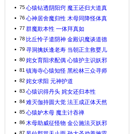
75
心猿钻透阴阳窍 魔王还归大道真
76
心神居舍魔归性 木母同降怪体真
77
群魔欺本性 一体拜真如
78
比丘怜子遣阴神 金殿识魔谈道德
79
寻洞擒妖逢老寿 当朝正主救婴儿
80
姹女育阳求配偶 心猿护主识妖邪
81
镇海寺心猿知怪 黑松林三众寻师
82
姹女求阳 元神护道
83
心猿识得丹头 姹女还归本性
84
难灭伽持圆大觉 法王成正体天然
85
心猿妒木母 魔主计吞禅
86
木母助威征怪物 金公施法灭妖邪
87
凤仙郡冒天止雨 孙大圣劝善施霖