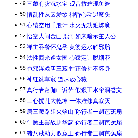
49
三藏有灾沉水宅 观音救难现鱼篮
50
情乱性从因爱欲 神昏心动遇魔头
51
心猿空用千般计 水火无功难炼魔
52
悟空大闹金山兜洞 如来暗示主人公
53
禅主吞餐怀鬼孕 黄婆运水解邪胎
54
法性西来逢女国 心猿定计脱烟花
55
色邪淫戏唐三藏 性正修持不坏身
56
神狂诛草寇 道昧放心猿
57
真行者落伽山诉苦 假猴王水帘洞誊文
58
二心搅乱大乾坤 一体难修真寂灭
59
唐三藏路阻火焰山 孙行者一调芭蕉扇
60
牛魔王罢战赴华筵 孙行者二调芭蕉扇
61
猪八戒助力败魔王 孙行者三调芭蕉扇