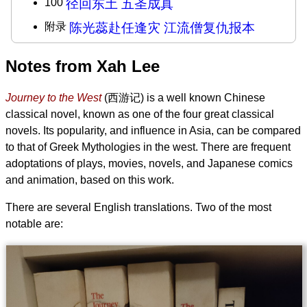
100
径回东土 五圣成真
附录
陈光蕊赴任逢灾 江流僧复仇报本
Notes from Xah Lee
Journey to the West
(西游记) is a well known Chinese
classical novel, known as one of the four great classical
novels. Its popularity, and influence in Asia, can be compared
to that of Greek Mythologies in the west. There are frequent
adoptations of plays, movies, novels, and Japanese comics
and animation, based on this work.
There are several English translations. Two of the most
notable are: