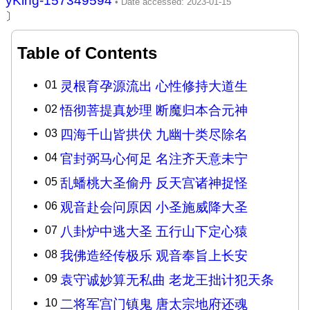
yKing-157349594
〕
Table of Contents
01
灵根育孕源流出 心性修持大道生
02
悟彻菩提真妙理 断魔归本合元神
03
四海千山皆拱伏 九幽十类尽除名
04
官封弼马心何足 名注齐天意未宁
05
乱蟠桃大圣偷丹 反天宫诸神捉怪
06
观音赴会问原因 小圣施威降大圣
07
八卦炉中逃大圣 五行山下定心猿
08
我佛造经传极乐 观音奉旨上长安
09
袁守诚妙算无私曲 老龙王拙计犯天条
10
二将军宫门镇鬼 唐太宗地府还魂