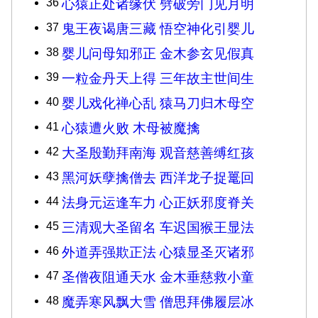
36
心猿正处诸缘伏 劈破旁门见月明
37
鬼王夜谒唐三藏 悟空神化引婴儿
38
婴儿问母知邪正 金木参玄见假真
39
一粒金丹天上得 三年故主世间生
40
婴儿戏化禅心乱 猿马刀归木母空
41
心猿遭火败 木母被魔擒
42
大圣殷勤拜南海 观音慈善缚红孩
43
黑河妖孽擒僧去 西洋龙子捉鼍回
44
法身元运逢车力 心正妖邪度脊关
45
三清观大圣留名 车迟国猴王显法
46
外道弄强欺正法 心猿显圣灭诸邪
47
圣僧夜阻通天水 金木垂慈救小童
48
魔弄寒风飘大雪 僧思拜佛履层冰