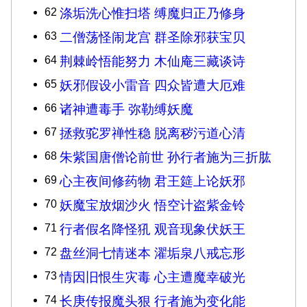
62
涤垢洗心惟扫塔 缚魔归正乃修身
63
二僧荡怪闹龙宫 群圣除邪获宝贝
64
荆棘岭悟能努力 木仙庵三藏谈诗
65
妖邪假设小雷音 四众皆遭大厄难
66
诸神遭毒手 弥勒缚妖魔
67
拯救驼罗禅性稳 脱离秽污道心清
68
朱紫国唐僧论前世 孙行者施为三折肱
69
心主夜间修药物 君王筵上论妖邪
70
妖魔宝放烟沙火 悟空计盗紫金铃
71
行者假名降怪犼 观音现象伏妖王
72
盘丝洞七情迷本 濯垢泉八戒忘形
73
情因旧恨生灾毒 心主遭魔幸破光
74
长庚传报魔头狠 行者施为变化能