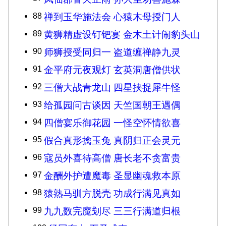
88
禅到玉华施法会 心猿木母授门人
89
黄狮精虚设钉钯宴 金木土计闹豹头山
90
师狮授受同归一 盗道缠禅静九灵
91
金平府元夜观灯 玄英洞唐僧供状
92
三僧大战青龙山 四星挟捉犀牛怪
93
给孤园问古谈因 天竺国朝王遇偶
94
四僧宴乐御花园 一怪空怀情欲喜
95
假合真形擒玉兔 真阴归正会灵元
96
寇员外喜待高僧 唐长老不贪富贵
97
金酬外护遭魔毒 圣显幽魂救本原
98
猿熟马驯方脱壳 功成行满见真如
99
九九数完魔刬尽 三三行满道归根