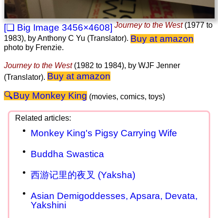
Journey to the West
(1977 to
3456×4608
Buy at amazon
1983), by Anthony C Yu (Translator).
photo by Frenzie.
Journey to the West
(1982 to 1984), by WJF Jenner
Buy at amazon
(Translator).
Monkey King
(movies, comics, toys)
Monkey King's Pigsy Carrying Wife
Buddha Swastica
西游记里的夜叉 (Yaksha)
Asian Demigoddesses, Apsara, Devata,
Yakshini