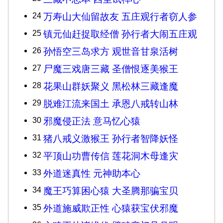
24
万寿山大仙留故友 五庄观行者窃人参
25
镇元仙赶捉取经僧 孙行者大闹五庄观
26
孙悟空三岛求方 观世音甘泉活树
27
尸魔三戏唐三藏 圣僧恨逐美猴王
28
花果山群妖聚义 黑松林三藏逢魔
29
脱难江流来国土 承恩八戒转山林
30
邪魔侵正法 意马忆心猿
31
猪八戒义激猴王 孙行者智降妖怪
32
平顶山功曹传信 莲花洞木母逢灾
33
外道迷真性 元神助本心
34
魔王巧算困心猿 大圣腾那骗宝贝
35
外道施威欺正性 心猿获宝伏邪魔