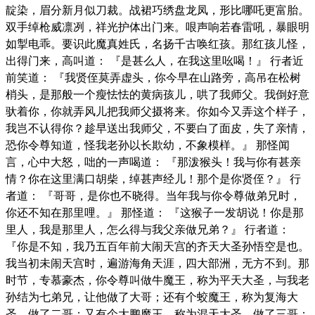
靛染，眉分新月似刀裁。战裙巧绣盘龙凤，形比哪吒更富胎。
双手绰枪威凛冽，祥光护体出门来。哏声响若春雷吼，暴眼明
如掣电乖。要识此魔真姓氏，名扬千古唤红孩。那红孩儿怪，
出得门来，高叫道： 『是甚么人，在我这里吆喝！』 行者近
前笑道： 『我贤侄莫弄虚头，你今早在山路旁，高吊在松树
梢头，是那般一个瘦怯怯的黄病孩儿，哄了我师父。我倒好意
驮着你，你就弄风儿把我师父摄将来。你如今又弄这个样子，
我岂不认得你？趁早送出我师父，不要白了面皮，失了亲情，
恐你令尊知道，怪我老孙以长欺幼，不象模样。』 那怪闻
言，心中大怒，咄的一声喝道： 『那泼猴头！我与你有甚亲
情？你在这里满口胡柴，绰甚声经儿！那个是你贤侄？』 行
者道： 『哥哥，是你也不晓得。当年我与你令尊做弟兄时，
你还不知在那里哩。』 那怪道： 『这猴子一发胡说！你是那
里人，我是那里人，怎么得与我父亲做兄弟？』 行者道：
『你是不知，我乃五百年前大闹天宫的齐天大圣孙悟空是也。
我当初未闹天宫时，遍游海角天涯，四大部洲，无方不到。那
时节，专慕豪杰，你令尊叫做牛魔王，称为平天大圣，与我老
孙结为七弟兄，让他做了大哥；还有个蛟魔王，称为复海大
圣，做了二哥；又有个大鹏魔王，称为混天大圣，做了三哥；