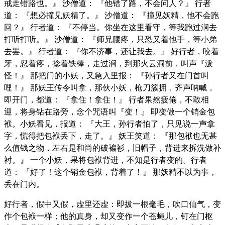
戒走错路也。』 沙僧道： 『他错了路，不会问人？』 行者
道： 『想必撞见妖精了。』 沙僧道： 『撞见妖精，他不会跑
回？』 行者道： 『不停当。你坐在这里看守，等我跑过涧去
打听打听。』 沙僧道： 『师兄腰疼，只恐又着他手，等小弟
去罢。』 行者道： 『你不济事，还让我去。』 好行者，咬着
牙，忍着疼，捻着铁棒，走过涧，到那火云洞前，叫声『泼
怪！』 那把门的小妖，又急入里报： 『孙行者又在门首叫
哩！』 那妖王传令叫拿，那伙小妖，枪刀簇拥，齐声呐喊，
即开门，都道： 『拿住！拿住！』 行者果然疲倦，不敢相
迎，将身钻在路旁，念个咒语叫『变！』 即变做一个销金包
袱。小妖看见，报道： 『大王，孙行者怕了，只见说一声拿
字，慌得把包袱丢下，走了。』 妖王笑道： 『那包袱也无甚
么值钱之物，左右是和尚的破褊衫，旧帽子，背进来拆洗做补
衬。』 一个小妖，果将包袱背进，不知是行者变的。行者
道： 『好了！这个销金包袱，背着了！』 那妖精不以为事，
丢在门内。
好行者，假中又假，虚里还虚：即拔一根毫毛，吹口仙气，变
作个包袱一样；他的真身，却又变作一个苍蝇儿，钉在门枢