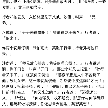
与他，也不用列位助阵。只是他但放火时，可听我呼唤，一齐
喷雨。』 龙王俱如号令。
行者却按云头，入松林里见了八戒、沙僧，叫声： 『兄
弟。』
八戒道： 『哥哥来得快哑！可曾请得龙王来？』 行者道：
『俱来了。
你两个切须仔细，只怕雨大，莫湿了行李，待老孙与他打
去。』
沙僧道： 『师兄放心前去，我等俱理会得了。』 行者跳过
涧，到了门首，叫声『开门！』 那些小妖又去报道： 『孙行
者又来了。』 红孩仰面笑道： 『那猴子想是火中不曾烧了
他，故此又来。这一来切莫饶他，断然烧个皮焦肉烂才罢！』
急纵身，挺着长枪，教： 『小的们，推出火车子来！』 他出
门前对行者道： 『你又来怎的？』 行者道： 『还我师父
来。』 那怪道： 『你这猴头，忒不通变。那唐僧与你做得师
父，也与我做得按酒，你还思量要他哩，莫想莫想！』