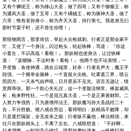
又有个狮狔王，称为移山大圣，做了四哥；又有个猕猴王，称
为通风大圣，做了五哥；又有个獝狨王，称为驱神大圣，做了
六哥；惟有老孙身小，称为齐天大圣，排行第七。我老弟兄们
那时节耍子时，还不曾生你哩！』
那怪物闻言，那里肯信，举起火尖枪就刺。行者正是那会家不
忙，又使了一个身法，闪过枪头，轮起铁棒，骂道： 『你这
小畜生，不识高低！看棍！』 那妖精也使身法，让过铁棒
道： 『泼猢狲，不达时务！看枪！』 他两个也不论亲情，一
齐变脸，各使神通，跳在云端里，好杀：行者名声大，魔王手
段强。一个横举金箍棒，一个直挺火尖枪。吐雾遮三界，喷云
照四方。一天杀气凶声吼，日月星辰不见光。语言无逊让，情
意两乖张。那一个欺心失礼仪，这一个变脸没纲常。棒架威风
长，枪来野性狂。一个是混元真大圣，一个是正果善财郎。二
人努力争强胜，只为唐僧拜法王。那妖魔与孙大圣战经二十
合，不分胜败。猪八戒在旁边，看得明白：妖精虽不败降，却
只是遮拦隔架，全无攻杀之能；行者纵不赢他，棒法精强，来
往只在那妖精头上，不离了左右。八戒暗想道： 『不好啊，
行者溜撒，一时间丢个破绽，哄那妖魔钻进来，一铁棒打倒，