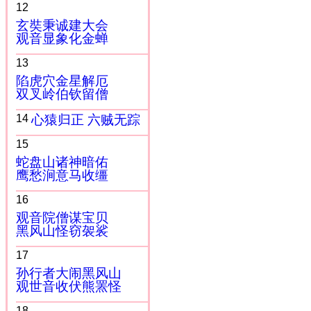
12
玄奘秉诚建大会
观音显象化金蝉
13
陷虎穴金星解厄
双叉岭伯钦留僧
14
心猿归正 六贼无踪
15
蛇盘山诸神暗佑
鹰愁涧意马收缰
16
观音院僧谋宝贝
黑风山怪窃袈裟
17
孙行者大闹黑风山
观世音收伏熊罴怪
18