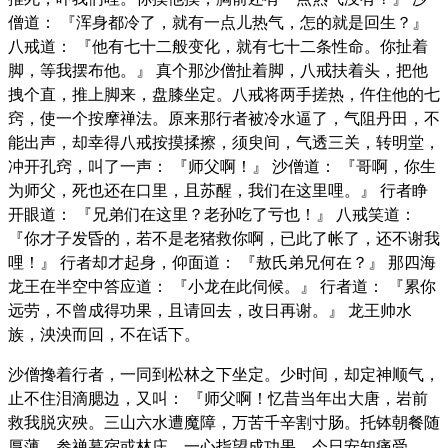
僧道： 『浑身都冷了，就有一点儿热气，怎的就是回生？』
八戒道： 『他有七十二般变化，就有七十二条性命。你扯着
脚，等我摆布他。』 真个那沙僧扯着脚，八戒扶着头，把他
拽个直，推上脚来，盘膝坐定。八戒将两手搓热，仵住他的七
窍，使一个按摩禅法。原来那行者被冷水逼了，气阻丹田，不
能出声，却幸得八戒按摸揉擦，须臾间，气透三关，转明堂，
冲开孔窍，叫了一声： 『师父啊！』 沙僧道： 『哥啊，你生
为师父，死也还在口里，且苏醒，我们在这里哩。』 行者睁
开眼道： 『兄弟们在这里？老孙吃了亏也！』 八戒笑道：
『你才子发昏的，若不是老猪救你啊，已此了帐了，还不谢我
哩！』 行者却才起身，仰面道： 『敖氏弟兄何在？』 那四海
龙王在半空中答应道： 『小龙在此伺候。』 行者道： 『累你
远劳，不曾成得功果，且请回去，改日再谢。』 龙王帅水
族，泱泱而回，不在话下。
沙僧搀着行者，一同到松林之下坐定。少时间，却定神顺气，
止不住泪滴腮边，又叫： 『师父啊！忆昔当年出大唐，岩前
救我脱灾殃。三山六水遭魔障，万苦千辛割寸肠。托钵朝餐随
厚薄，参禅暮宿或林庄。一心指望成功果，今日安知痛受