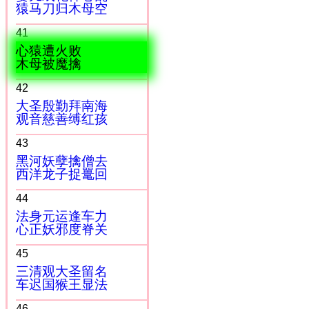
猿马刀归木母空
41
心猿遭火败
木母被魔擒
42
大圣殷勤拜南海
观音慈善缚红孩
43
黑河妖孽擒僧去
西洋龙子捉鼍回
44
法身元运逢车力
心正妖邪度脊关
45
三清观大圣留名
车迟国猴王显法
46