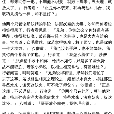
住，却来助你一钯，不期他不识耍，就败下阵来，没天理，就
放火了。』 行者道： 『正是你不该来。我再与他斗几合，我
取巧儿捞他一棒，却不是好？』
他两个只管论那妖精的手段，讲那妖精的火毒，沙和尚倚着松
根笑得呆了。行者看见道： 『兄弟，你笑怎么？你好道有甚
手段，擒得那妖魔，破得那火阵？这桩事，也是大家有益的
事。常言道，众毛攒毬。你若拿得妖魔，救了师父，也是你的
一件大功绩。』 沙僧道： 『我也没甚手段，也不能降妖。我
笑你两个都着了忙也。』 行者道： 『我怎么着忙？』 沙僧
道： 『那妖精手段不如你，枪法不如你，只是多了些火势，
故不能取胜。若依小弟说，以相生相克拿他，有甚难处？』
行者闻言，呵呵笑道： 『兄弟说得有理。果然我们着忙了，
忘了这事。若以相生相克之理论之，须是以水克火，却往那里
寻些水来，泼灭这妖火，可不救了师父？』 沙僧道： 『正是
这般，不必迟疑。』 行者道： 『你两个只在此间，莫与他索
战，待老孙去东洋大海求借龙兵，将些水来，泼息妖火，捉这
泼怪。』 八戒道： 『哥哥放心前去，我等理会得。』
好大圣，纵云离此地，顷刻到东洋，却也无心看玩海景，使个