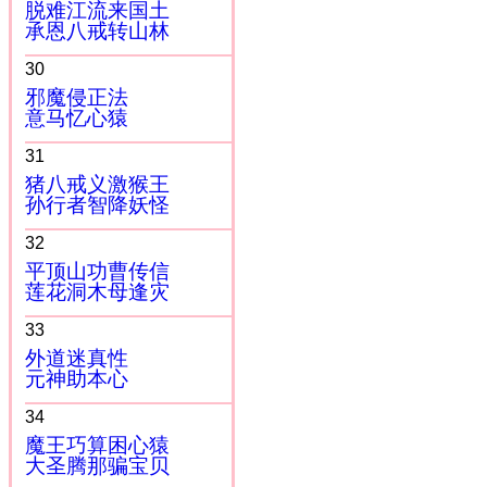
脱难江流来国土
承恩八戒转山林
30
邪魔侵正法
意马忆心猿
31
猪八戒义激猴王
孙行者智降妖怪
32
平顶山功曹传信
莲花洞木母逢灾
33
外道迷真性
元神助本心
34
魔王巧算困心猿
大圣腾那骗宝贝