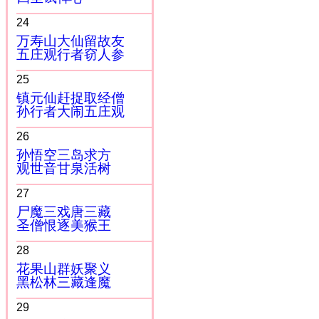
24
万寿山大仙留故友
五庄观行者窃人参
25
镇元仙赶捉取经僧
孙行者大闹五庄观
26
孙悟空三岛求方
观世音甘泉活树
27
尸魔三戏唐三藏
圣僧恨逐美猴王
28
花果山群妖聚义
黑松林三藏逢魔
29