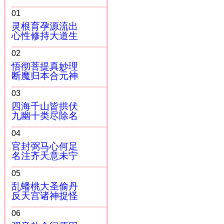
01
灵根育孕源流出
心性修持大道生
02
悟彻菩提真妙理
断魔归本合元神
03
四海千山皆拱伏
九幽十类尽除名
04
官封弼马心何足
名注齐天意未宁
05
乱蟠桃大圣偷丹
反天宫诸神捉怪
06