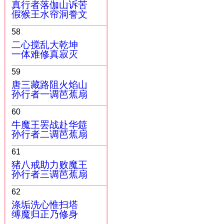
真行者落伽山诉苦
假猴王水帘洞誊文
58
二心搅乱大乾坤
一体难修真寂灭
59
唐三藏路阻火焰山
孙行者一调芭蕉扇
60
牛魔王罢战赴华筵
孙行者二调芭蕉扇
61
猪八戒助力败魔王
孙行者三调芭蕉扇
62
涤垢洗心惟扫塔
缚魔归正乃修身