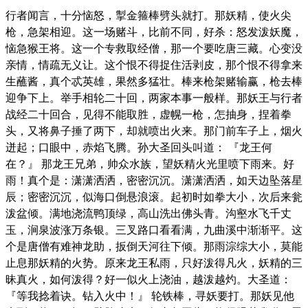
行者闻言，十分恼怒，掣金箍棒劈头就打。那妖精，使火尖
枪，急架相迎。这一场赌斗，比前不同，好杀：怒发泼妖魔，
恼急猴王将。这一个专救取经僧，那一个要吃唐三藏。心变没
亲情，情疏无义让。这个恨不得捉住活剥皮，那个恨不得拿来
生蘸酱，真个忒英雄，果然多猛壮。棒来枪架赌输赢，枪去棒
迎争下上。举手相轮二十回，两家本事一般样。那妖王与行者
战经二十回合，见得不能取胜，虚幌一枪，怎抽身，捏着拳
头，又将鼻子捶了两下，却就喷出火来。那门前车子上，烟火
迸起；口眼中，赤焰飞腾。孙大圣回头叫道： 『龙王何
在？』 那龙王兄弟，帅众水族，望妖精火光里喷下雨来。好
雨！真个是：潇潇洒洒，密密沉沉。潇潇洒洒，如天边坠落星
辰；密密沉沉，似海口倒悬浪滚。起初时如拳大小，次后来瓮
泼盆倾。满地浇流鸭顶绿，高山洗出佛头青。沟壑水飞千丈
玉，涧泉波涨万条银。三叉路口看看满，九曲溪中渐渐平。这
个是唐僧有难神龙助，扳倒天河往下倾。那雨淙综大小，莫能
止息那妖精的火势。原来龙王私雨，只好泼得凡火，妖精的三
昧真火，如何泼得？好一似火上浇油，越泼越灼。大圣道：
『等我捻着诀。钻入火中！』 轮铁棒，寻妖要打。那妖见他