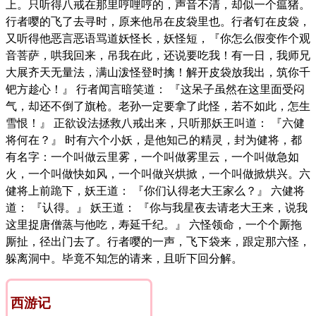
上。只听得八戒在那里哼哩哼的，声音不清，却似一个瘟猪。
行者嘤的飞了去寻时，原来他吊在皮袋里也。行者钉在皮袋，
又听得他恶言恶语骂道妖怪长，妖怪短，『你怎么假变作个观
音菩萨，哄我回来，吊我在此，还说要吃我！有一日，我师兄
大展齐天无量法，满山泼怪登时擒！解开皮袋放我出，筑你千
钯方趁心！』 行者闻言暗笑道： 『这呆子虽然在这里面受闷
气，却还不倒了旗枪。老孙一定要拿了此怪，若不如此，怎生
雪恨！』 正欲设法拯救八戒出来，只听那妖王叫道： 『六健
将何在？』 时有六个小妖，是他知己的精灵，封为健将，都
有名字：一个叫做云里雾，一个叫做雾里云，一个叫做急如
火，一个叫做快如风，一个叫做兴烘掀，一个叫做掀烘兴。六
健将上前跪下，妖王道： 『你们认得老大王家么？』 六健将
道： 『认得。』 妖王道： 『你与我星夜去请老大王来，说我
这里捉唐僧蒸与他吃，寿延千纪。』 六怪领命，一个个厮拖
厮扯，径出门去了。行者嘤的一声，飞下袋来，跟定那六怪，
躲离洞中。毕竟不知怎的请来，且听下回分解。
西游记