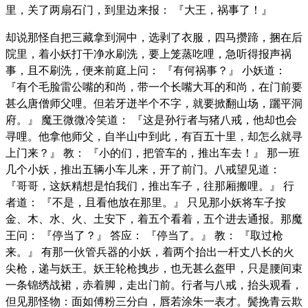
里，关了两扇石门，到里边来报： 『大王，祸事了！』
却说那怪自把三藏拿到洞中，选剥了衣服，四马攒蹄，捆在后
院里，着小妖打干净水刷洗，要上笼蒸吃哩，急听得报声祸
事，且不刷洗，便来前庭上问： 『有何祸事？』 小妖道：
『有个毛脸雷公嘴的和尚，带一个长嘴大耳的和尚，在门前要
甚么唐僧师父哩。但若牙迸半个不字，就要掀翻山场，躧平洞
府。』 魔王微微冷笑道： 『这是孙行者与猪八戒，他却也会
寻哩。他拿他师父，自半山中到此，有百五十里，却怎么就寻
上门来？』 教： 『小的们，把管车的，推出车去！』 那一班
几个小妖，推出五辆小车儿来，开了前门。八戒望见道：
『哥哥，这妖精想是怕我们，推出车子，往那厢搬哩。』 行
者道： 『不是，且看他放在那里。』 只见那小妖将车子按
金、木、水、火、土安下，着五个看着，五个进去通报。那魔
王问： 『停当了？』 答应： 『停当了。』 教： 『取过枪
来。』 有那一伙管兵器的小妖，着两个抬出一杆丈八长的火
尖枪，递与妖王。妖王轮枪拽步，也无甚么盔甲，只是腰间束
一条锦绣战裙，赤着脚，走出门前。行者与八戒，抬头观看，
但见那怪物：面如傅粉三分白，唇若涂朱一表才。鬓挽青云欺