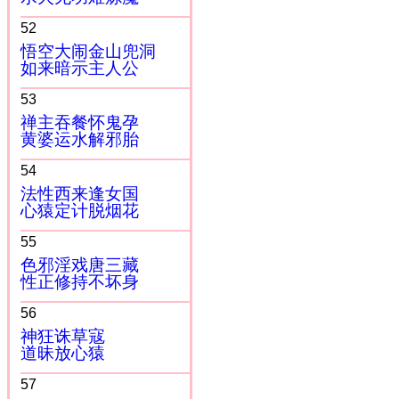
52
悟空大闹金山兜洞
如来暗示主人公
53
禅主吞餐怀鬼孕
黄婆运水解邪胎
54
法性西来逢女国
心猿定计脱烟花
55
色邪淫戏唐三藏
性正修持不坏身
56
神狂诛草寇
道昧放心猿
57