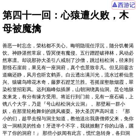
西游记
第四十一回：心猿遭火败，木
母被魔擒
善恶一时忘念，荣枯都不关心。晦明隐现任浮沉，随分饥餐渴
饮。神静湛然常寂，昏冥便有魔侵。五行蹭蹬破禅林，风动必
然寒凛。却说那孙大圣引八戒别了沙僧，跳过枯松涧，径来到
那怪石崖前，果见有一座洞府，真个也景致非凡。但见回銮古
道幽还静，风月也听玄鹤弄。白云透出满川光，流水过桥仙意
兴。猿啸鸟啼花木奇，藤萝石蹬芝兰胜。苍摇崖壑散烟霞，翠
染松篁招彩凤。远列巅峰似插屏，山朝涧绕真仙洞。昆仑地脉
发来龙，有分有缘方受用。将近行到门前，见有一座石碣，上
镌八个大字，乃是『号山枯松涧火云洞』 。那壁厢一群小
妖，在那里轮枪舞剑的跳风顽耍。孙大圣厉声高叫道： 『那
小的们，趁早去报与洞主知道，教他送出我唐僧师父来，免你
这一洞精灵的性命！牙迸半个不字，我就掀翻了你的山场，躧
平了你的洞府！』 那些小妖闻有此言，慌忙急转身，各归洞