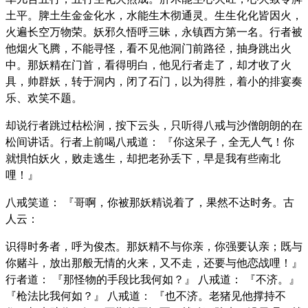
土平。脾土生金金化水，水能生木彻通灵。生生化化皆因火，
火遍长空万物荣。妖邪久悟呼三昧，永镇西方第一名。行者被
他烟火飞腾，不能寻怪，看不见他洞门前路径，抽身跳出火
中。那妖精在门首，看得明白，他见行者走了，却才收了火
具，帅群妖，转于洞内，闭了石门，以为得胜，着小的排宴奏
乐、欢笑不题。
却说行者跳过枯松涧，按下云头，只听得八戒与沙僧朗朗的在
松间讲话。行者上前喝八戒道： 『你这呆子，全无人气！你
就惧怕妖火，败走逃生，却把老孙丢下，早是我有些南北
哩！』
八戒笑道： 『哥啊，你被那妖精说着了，果然不达时务。古
人云：
识得时务者，呼为俊杰。那妖精不与你亲，你强要认亲；既与
你赌斗，放出那般无情的火来，又不走，还要与他恋战哩！』
行者道： 『那怪物的手段比我何如？』 八戒道： 『不济。』
『枪法比我何如？』 八戒道： 『也不济。老猪见他撑持不