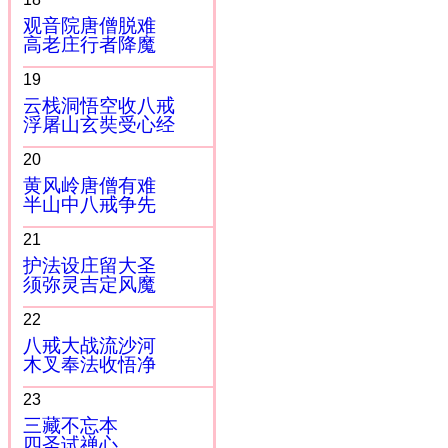
观音院唐僧脱难
高老庄行者降魔
19
云栈洞悟空收八戒
浮屠山玄奘受心经
20
黄风岭唐僧有难
半山中八戒争先
21
护法设庄留大圣
须弥灵吉定风魔
22
八戒大战流沙河
木叉奉法收悟净
23
三藏不忘本
四圣试禅心