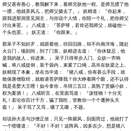
师父甚有善心，教我解下来，着师兄驮他一程。是师兄掼了他
一掼，他就弄风儿，把师父摄去了。』 妖精道： 『你起来，
跟我进那洞里见洞主，与你说个人情，你陪一个礼，把你师父
讨出来罢。』 八戒道： 『菩萨呀，若肯还我师父，就磕他一
个头也罢。』 妖王道： 『你跟来。』
那呆子不知好歹，就跟着他，径回旧路，却不向南洋海，随赴
火云门，顷刻间，到了门首。妖精进去道： 『你休疑忌，他
是我的故人，你进来。』 呆子只得举步入门。众妖一齐呐
喊，将八戒捉倒，装于袋内，束紧了口绳，高吊在驮梁之上。
妖精现了本象，坐在当中道： 『猪八戒，你有甚么手段，就
敢保唐僧取经，就敢请菩萨降我？你大睁着两个眼，还不认得
我是圣婴大王哩！如今拿你，吊得三五日，蒸熟了赏赐小妖，
权为案酒！』 八戒听言，在里面骂道： 『泼怪物！十分无
礼！若论你百计千方，骗了我吃，管教你一个个遭肿头天
瘟！』 呆子骂了又骂，嚷了又嚷，不题。
却说孙大圣与沙僧正坐，只见一阵腥风，刮面而过，他就打了
一个喷嚏道： 『不好！不好！这阵风，凶多吉少。想是猪八