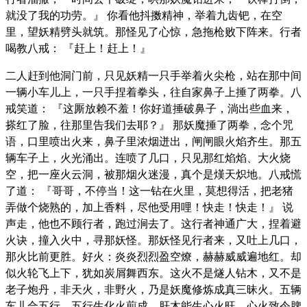
就没了我的功劳。』 你看他抖擞精神，举着九齿钯，在空
里，望妖精劈头就筑。那怪见了心惊，急拖枪败下阵来。行者
喝教八戒： 『赶上！赶上！』
二人赶到他洞门前，只见妖精一只手举着火尖枪，站在那中间
一辆小车儿上，一只手捏着拳头，往自家鼻子上捶了两拳。八
戒笑道： 『这厮放赖不羞！你好道捶破鼻子，淌出些血来，
搽红了脸，往那里告我们去耶？』 那妖魔捶了两拳，念个咒
语，口里喷出火来，鼻子里浓烟迸出，闸闸眼火焰齐生。那五
辆车子上，火光涌出。连喷了几口，只见那红焰焰、大火烧
空，把一座火云洞，被那烟火迷漫，真个是熯天炽地。八戒慌
了道： 『哥哥，不停当！这一钻在火里，莫想得活，把老猪
弄做个烧熟的，加上香料，尽他受用哩！快走！快走！』 说
声走，他也不顾行者，跑过涧去了。这行者神通广大，捏着避
火诀，撞入火中，寻那妖怪。那妖怪见行者来，又吐上几口，
那火比前更胜。好火：炎炎烈烈盈空燎，赫赫威威遍地红。却
似火轮飞上下，犹如炭屑舞西东。这火不是燧人钻木，又不是
老子炮丹，非天火，非野火，乃是妖魔修炼成真三昧火。五辆
车儿合五行，五行生化火煎成。肝木能生心火旺，心火致令脾