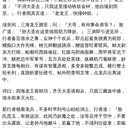
道： 『不消大圣去，只我这里撞动铁鼓金钟，他自顷刻而
至。』 行者闻其言道： 『老龙王，快撞钟鼓。』
须臾间，三海龙王拥至，问： 『大哥，有何事命弟等？』 敖
广道： 『孙大圣在这里借雨助力降妖。』 三弟即引进见毕，
行者备言借水之事，众神个个欢从，即点起鲨鱼骁勇为前部，
鳠痴口大作先锋。鲤元帅翻波跳浪，鯾提督吐雾喷风。鲭太尉
东方打哨，鲌都司西路催征。红眼马郎南面舞，黑甲将军北下
冲。鱑把总中军掌号，五方兵处处英雄。纵横机巧鼋枢密，妙
算玄微龟相分。有谋有智鼍丞相，多变多能鳖总戎。横行蟹士
轮长剑，直跳虾婆扯硬弓。鲇外郎查明文簿，点龙兵出离波
中。
诗曰：四海龙王喜助功，齐天大圣请相从。只因三藏途中难，
借水前来灭火红。
那行者领着龙兵，不多时早到号山枯松涧上。行者道： 『敖
氏昆玉，有烦远涉。此间乃妖魔之处，汝等且停于空中，不要
出头露面。让老孙与他赌斗，若赢了他，不须列位捉拿；若输