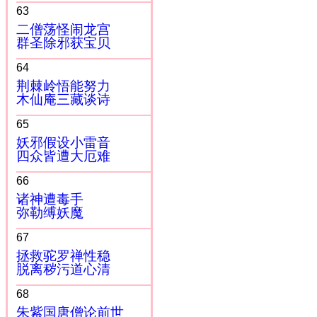
63
二僧荡怪闹龙宫
群圣除邪获宝贝
64
荆棘岭悟能努力
木仙庵三藏谈诗
65
妖邪假设小雷音
四众皆遭大厄难
66
诸神遭毒手
弥勒缚妖魔
67
拯救驼罗禅性稳
脱离秽污道心清
68
朱紫国唐僧论前世