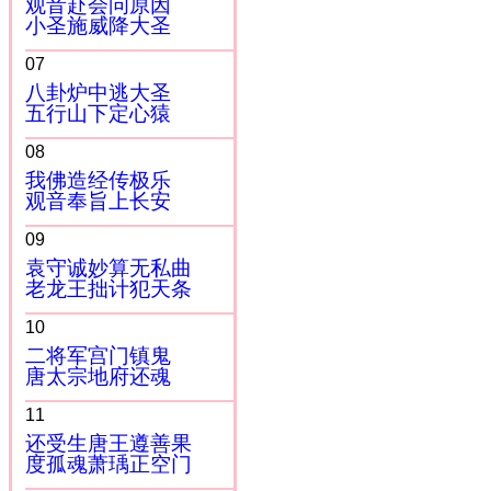
观音赴会问原因
小圣施威降大圣
07
八卦炉中逃大圣
五行山下定心猿
08
我佛造经传极乐
观音奉旨上长安
09
袁守诚妙算无私曲
老龙王拙计犯天条
10
二将军宫门镇鬼
唐太宗地府还魂
11
还受生唐王遵善果
度孤魂萧瑀正空门