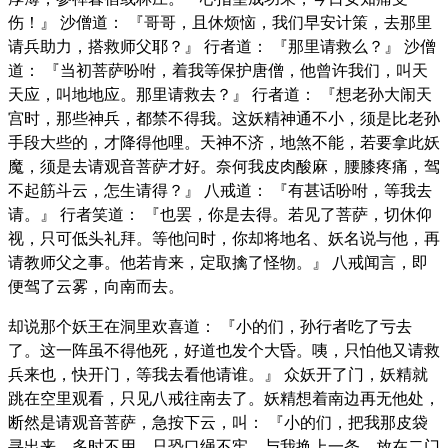
伤！』 沙僧道： 『哥哥，且休烦恼，我们早安计策，去那里
请兵助力，搭救师父耶？』 行者道： 『那里请救么？』 沙僧
道： 『当初菩萨吩咐，着我等保护唐僧，他曾许我们，叫天
天应，叫地地应。那里请救去？』 行者道： 『想老孙大闹天
宫时，那些神兵，都禁不得我。这妖精神通不小，须是比老孙
手段大些的，才降得他哩。天神不济，地煞不能，若要拿此妖
魔，须是去请观音菩萨才好。奈何我皮肉酸麻，腰膝疼痛，驾
不起筋斗云，怎生请得？』 八戒道： 『有甚话吩咐，等我去
请。』 行者笑道： 『也罢，你是去得。若见了菩萨，切休仰
视，只可低头礼拜。等他问时，你却将地名、妖名说与他，再
请教师父之事。他若肯来，定取擒了怪物。』 八戒闻言，即
便驾了云雾，向南而去。
却说那个妖王在洞里欢喜道： 『小的们，孙行者吃了亏去
了。这一阵虽不得他死，好道也发个大昏。咦，只怕他又请救
兵来也，快开门，等我去看他请谁。』 众妖开了门，妖精就
跳在空里观看，只见八戒往南去了。妖精想着南边再无他处，
断然是请观音菩萨，急按下云，叫： 『小的们，把我那皮袋
寻出来。多时不用，只恐口绳不牢，与我换上一条，放在二门