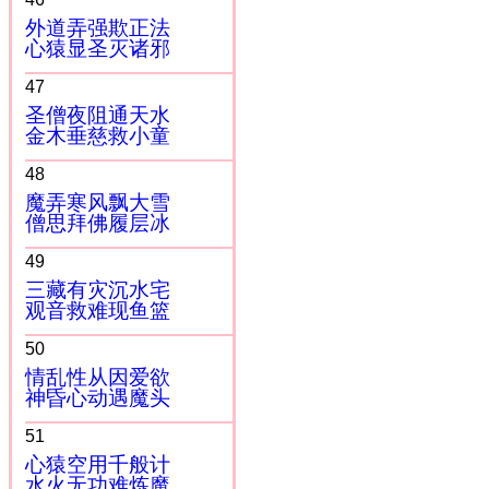
外道弄强欺正法
心猿显圣灭诸邪
47
圣僧夜阻通天水
金木垂慈救小童
48
魔弄寒风飘大雪
僧思拜佛履层冰
49
三藏有灾沉水宅
观音救难现鱼篮
50
情乱性从因爱欲
神昏心动遇魔头
51
心猿空用千般计
水火无功难炼魔