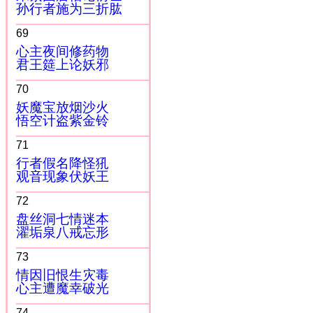
孙行者施为三折肱
69
心主夜间修药物
君王筵上论妖邪
70
妖魔宝放烟沙火
悟空计盗紫金铃
71
行者假名降怪犼
观音现象伏妖王
72
盘丝洞七情迷本
濯垢泉八戒忘形
73
情因旧恨生灾毒
心主遭魔幸破光
74