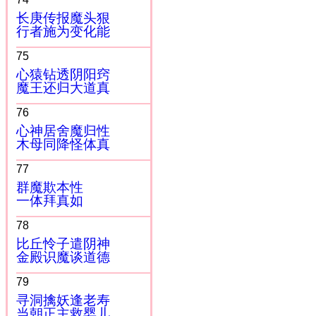
长庚传报魔头狠
行者施为变化能
75
心猿钻透阴阳窍
魔王还归大道真
76
心神居舍魔归性
木母同降怪体真
77
群魔欺本性
一体拜真如
78
比丘怜子遣阴神
金殿识魔谈道德
79
寻洞擒妖逢老寿
当朝正主救婴儿