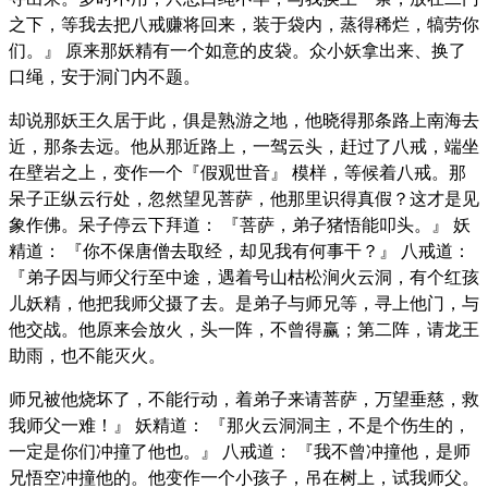
之下，等我去把八戒赚将回来，装于袋内，蒸得稀烂，犒劳你
们。』 原来那妖精有一个如意的皮袋。众小妖拿出来、换了
口绳，安于洞门内不题。
却说那妖王久居于此，俱是熟游之地，他晓得那条路上南海去
近，那条去远。他从那近路上，一驾云头，赶过了八戒，端坐
在壁岩之上，变作一个『假观世音』 模样，等候着八戒。那
呆子正纵云行处，忽然望见菩萨，他那里识得真假？这才是见
象作佛。呆子停云下拜道： 『菩萨，弟子猪悟能叩头。』 妖
精道： 『你不保唐僧去取经，却见我有何事干？』 八戒道：
『弟子因与师父行至中途，遇着号山枯松涧火云洞，有个红孩
儿妖精，他把我师父摄了去。是弟子与师兄等，寻上他门，与
他交战。他原来会放火，头一阵，不曾得赢；第二阵，请龙王
助雨，也不能灭火。
师兄被他烧坏了，不能行动，着弟子来请菩萨，万望垂慈，救
我师父一难！』 妖精道： 『那火云洞洞主，不是个伤生的，
一定是你们冲撞了他也。』 八戒道： 『我不曾冲撞他，是师
兄悟空冲撞他的。他变作一个小孩子，吊在树上，试我师父。