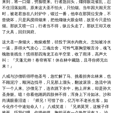
来到，将一口烟，劈脸喷来。行者急回头，煼得眼花雀乱，忍
不住泪落如雨。原来这大圣不怕火，只怕烟。当年因大闹天宫
时，被老君放在八封炉中，锻过一番，他幸在那巽位安身，不
曾烧坏，只是风搅得烟来，把他煼做火眼金睛，故至今只是怕
烟。那妖又喷一口，行者当不得，纵云头走了。那妖王却又收
了火具，回归洞府。
这大圣一身烟火，炮燥难禁，径投于涧水内救火。怎知被冷水
一逼，弄得火气攻心，三魂出舍，可怜气塞胸堂喉舌冷，魂飞
魄散丧残生！慌得那四海龙王在半空里，收了雨泽，高声大
叫： 『天蓬元帅！卷帘将军！休在林中藏隐，且寻你师兄出
来！』
八戒与沙僧听得呼他圣号，急忙解了马、挑着担奔出林来，也
不顾泥泞，顺涧边找寻，只见那上溜头，翻波滚浪，急流中淌
下一个人来。沙僧见了，连衣跳下水中，抱上岸来，却是孙大
圣身躯。噫！你看他踡跼四肢伸不得，浑身上下冷如冰。沙和
尚满眼垂泪道： 『师兄！可惜了你，亿万年不老长生客，如
今化作个中途短命人！』 八戒笑道： 『兄弟莫哭，这猴子佯
推死，吓我们哩。你摸他摸，胸前还有一点热气没有？』 沙