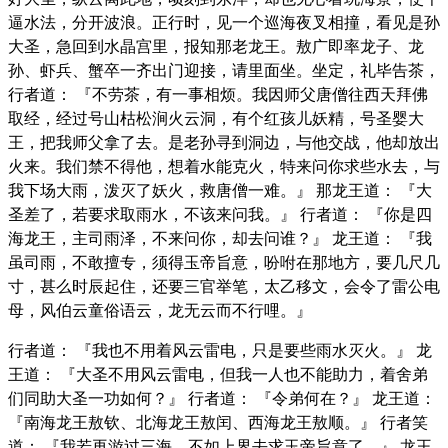
逼水法，分开波浪。正行时，见一个巡海夜叉相撞，看见是孙
大圣，急回到水晶宫里，报知那老龙王。敖广即率龙子、龙
孙、虾兵、蟹卒一齐出门迎接，请里面坐。坐定，礼毕告茶，
行者道： 『不劳茶，有一事相烦。我因师父唐僧往西天拜佛
取经，经过号山枯松涧火云洞，有个红孩儿妖精，号圣婴大
王，把我师父拿了去。是老孙寻到洞边，与他交战，他却放出
火来。我们禁不得他，想着水能克火，特来问你求些水去，与
我下场大雨，泼灭了妖火，救唐僧一难。』 那龙王道： 『大
圣差了，若要求取雨水，不该来问我。』 行者道： 『你是四
海龙王，主司雨泽，不来问你，却去问谁？』 龙王道： 『我
虽司雨，不敢擅专，须得玉帝旨意，吩咐在那地方，要几尺几
寸，甚么时辰起住，还要三官举笔，太乙移文，会令了雷公电
母，风伯云童俗语云，龙无云而不行哩。』
行者道： 『我也不用着风云雷电，只是要些雨水灭火。』 龙
王道： 『大圣不用风云雷电，但我一人也不能助力，着舍弟
们同助大圣一功如何？』 行者道： 『令弟何在？』 龙王道：
『南海龙王敖钦、北海龙王敖闰、西海龙王敖顺。』 行者笑
道： 『我若再游过三海，不如上界去求玉帝旨意了。』 龙王