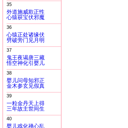
35
外道施威欺正性
心猿获宝伏邪魔
36
心猿正处诸缘伏
劈破旁门见月明
37
鬼王夜谒唐三藏
悟空神化引婴儿
38
婴儿问母知邪正
金木参玄见假真
39
一粒金丹天上得
三年故主世间生
40
婴儿戏化禅心乱