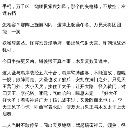
手棍，万千凶，绕腰贯索疾如风；那个的夹枪棒，不放空，左
遮右挡
怎相容？那阵上旌旗闪闪，这阵上驼鼎冬冬。万员天将团团
绕，一洞
妖猴簇簇丛。怪雾愁云漫地府，狼烟煞气射天宫。昨朝混战还
犹可，
今日争持更又凶。堪羡猴王真本事，木叉复败又逃生。
这大圣与惠岸战经五六十合，惠岸臂膊酸麻，不能迎敌，虚幌
一幌，败阵而走。大圣也收了猴兵，安扎在洞门之外。只见天
王营门外，大小天兵，接住了太子，让开大路，径入辕门，对
四天王、李托塔、哪吒，气哈哈的，喘息未定： 『好大圣！
好大圣！着实神通广大！孩儿战不过，又败阵而来也！』 李
天王见了心惊，即命写表求助，便差大力鬼王与木叉太子上天
启奏。
二人当时不敢停留，闯出天罗地网，驾起瑞霭祥云。须臾，径