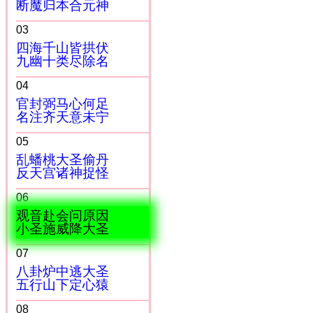
断魔归本合元神
03
四海千山皆拱伏
九幽十类尽除名
04
官封弼马心何足
名注齐天意未宁
05
乱蟠桃大圣偷丹
反天宫诸神捉怪
06
观音赴会问原因
小圣施威降大圣
07
八卦炉中逃大圣
五行山下定心猿
08