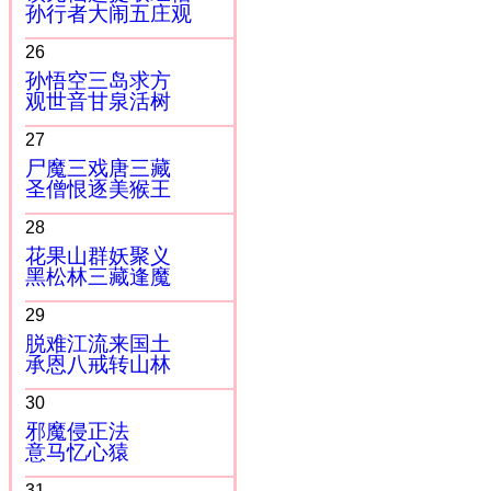
孙行者大闹五庄观
26
孙悟空三岛求方
观世音甘泉活树
27
尸魔三戏唐三藏
圣僧恨逐美猴王
28
花果山群妖聚义
黑松林三藏逢魔
29
脱难江流来国土
承恩八戒转山林
30
邪魔侵正法
意马忆心猿
31