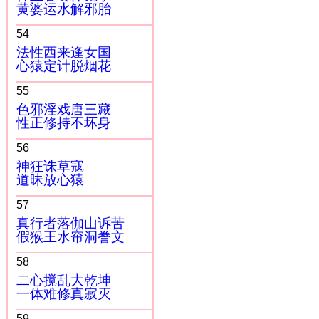
黄婆运水解邪胎
54
法性西来逢女国
心猿定计脱烟花
55
色邪淫戏唐三藏
性正修持不坏身
56
神狂诛草寇
道昧放心猿
57
真行者落伽山诉苦
假猴王水帘洞誊文
58
二心搅乱大乾坤
一体难修真寂灭
59