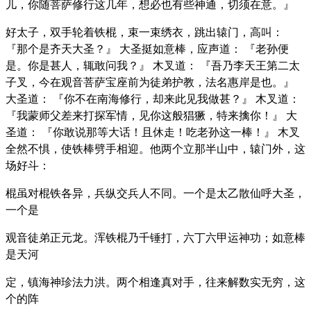
儿，你随菩萨修行这几年，想必也有些神通，切须在意。』
好太子，双手轮着铁棍，束一束绣衣，跳出辕门，高叫：
『那个是齐天大圣？』 大圣挺如意棒，应声道： 『老孙便
是。你是甚人，辄敢问我？』 木叉道： 『吾乃李天王第二太
子叉，今在观音菩萨宝座前为徒弟护教，法名惠岸是也。』
大圣道： 『你不在南海修行，却来此见我做甚？』 木叉道：
『我蒙师父差来打探军情，见你这般猖獗，特来擒你！』 大
圣道： 『你敢说那等大话！且休走！吃老孙这一棒！』 木叉
全然不惧，使铁棒劈手相迎。他两个立那半山中，辕门外，这
场好斗：
棍虽对棍铁各异，兵纵交兵人不同。一个是太乙散仙呼大圣，
一个是
观音徒弟正元龙。浑铁棍乃千锤打，六丁六甲运神功；如意棒
是天河
定，镇海神珍法力洪。两个相逢真对手，往来解数实无穷，这
个的阵