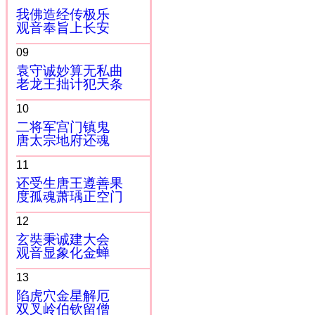
我佛造经传极乐
观音奉旨上长安
09
袁守诚妙算无私曲
老龙王拙计犯天条
10
二将军宫门镇鬼
唐太宗地府还魂
11
还受生唐王遵善果
度孤魂萧瑀正空门
12
玄奘秉诚建大会
观音显象化金蝉
13
陷虎穴金星解厄
双叉岭伯钦留僧