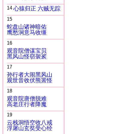
14
心猿归正 六贼无踪
15
蛇盘山诸神暗佑
鹰愁涧意马收缰
16
观音院僧谋宝贝
黑风山怪窃袈裟
17
孙行者大闹黑风山
观世音收伏熊罴怪
18
观音院唐僧脱难
高老庄行者降魔
19
云栈洞悟空收八戒
浮屠山玄奘受心经