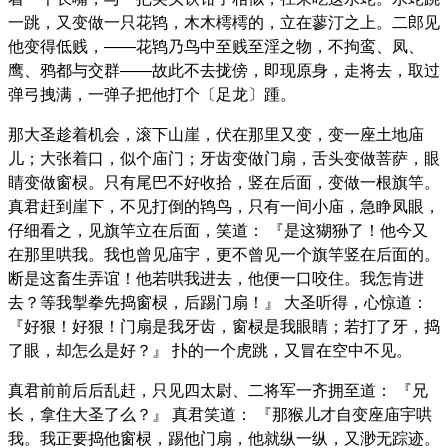
一跳，又变做一只花鸨，木木樗樗的，立在蓼汀之上。二郎见
他变得低贱，——花鸨乃鸟中至贱至淫之物，不拘鸾、凤、
鹰、鸦都与交群——故此不去拢傍，即现原身，走将去，取过
弹弓拽满，一弹子把他打个〔足龙〕踵。
那大圣趁着机会，滚下山崖，伏在那里又变，变一座土地庙
儿；大张着口，似个庙门；牙齿变做门扇，舌头变做菩萨，眼
睛变做窗棂。只有尾巴不好收拾，竖在后面，变做一根旗竿。
真君赶到崖下，不见打倒的鸨鸟，只有一间小庙，急睁凤眼，
仔细看之，见旗竿立在后面，笑道： 『是这猢狲了！他今又
在那里哄我。我也曾见庙宇，更不曾见一个旗竿竖在后面的。
断是这畜生弄谊！他若哄我进去，他便一口咬住。我怎肯进
去？等我掣拳先捣窗棂，后踢门扇！』 大圣听得，心惊道：
『好狠！好狠！门扇是我牙齿，窗棂是我眼睛；若打了牙，捣
了眼，却怎么是好？』 扑的一个虎跳，又冒在空中不见。
真君前前后后乱赶，只见四太尉、二将军一齐拥至道： 『兄
长，拿住大圣了么？』 真君笑道： 『那猴儿才自变座庙宇哄
我。我正要捣他窗棂，踢他门扇，他就纵一纵，又渺无踪迹。