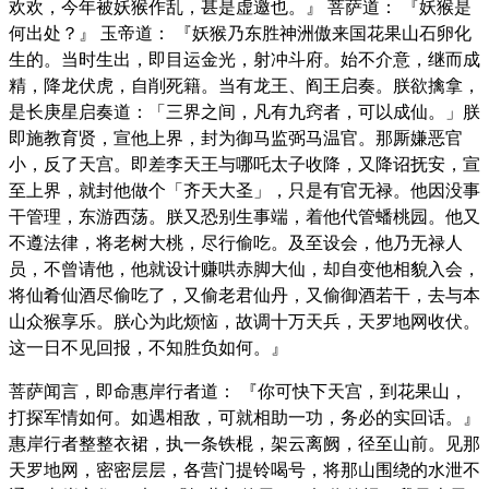
欢欢，今年被妖猴作乱，甚是虚邀也。』 菩萨道： 『妖猴是
何出处？』 玉帝道： 『妖猴乃东胜神洲傲来国花果山石卵化
生的。当时生出，即目运金光，射冲斗府。始不介意，继而成
精，降龙伏虎，自削死籍。当有龙王、阎王启奏。朕欲擒拿，
是长庚星启奏道：「三界之间，凡有九窍者，可以成仙。」朕
即施教育贤，宣他上界，封为御马监弼马温官。那厮嫌恶官
小，反了天宫。即差李天王与哪吒太子收降，又降诏抚安，宣
至上界，就封他做个「齐天大圣」，只是有官无禄。他因没事
干管理，东游西荡。朕又恐别生事端，着他代管蟠桃园。他又
不遵法律，将老树大桃，尽行偷吃。及至设会，他乃无禄人
员，不曾请他，他就设计赚哄赤脚大仙，却自变他相貌入会，
将仙肴仙酒尽偷吃了，又偷老君仙丹，又偷御酒若干，去与本
山众猴享乐。朕心为此烦恼，故调十万天兵，天罗地网收伏。
这一日不见回报，不知胜负如何。』
菩萨闻言，即命惠岸行者道： 『你可快下天宫，到花果山，
打探军情如何。如遇相敌，可就相助一功，务必的实回话。』
惠岸行者整整衣裙，执一条铁棍，架云离阙，径至山前。见那
天罗地网，密密层层，各营门提铃喝号，将那山围绕的水泄不