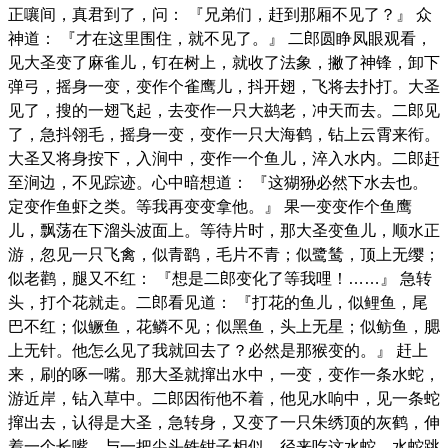
正嚷间，真君到了，问： 『兄弟们，赶到那厢不见了？』 众
神道： 『才在这里围住，就不见了。』 二郎圆睁凤眼观看，
见大圣变了麻雀儿，钉在树上，就收了法象，撇了神锋，卸下
弹弓，摇身一变，变作个雀鹰儿，抖开翅，飞将去扑打。大圣
见了，搜的一翅飞起，去变作一只大鹚老，冲天而去。二郎见
了，急抖翎毛，摇身一变，变作一只大海鹤，钻上云霄来衔。
大圣又将身按下，入涧中，变作一个鱼儿，淬入水内。二郎赶
至涧边，不见踪迹。心中暗想道： 『这猢狲必然下水去也。
定变作鱼虾之类。等我再变变拿他。』 果一变变作个鱼鹰
儿，飘荡在下溜头波面上。等待片时，那大圣变鱼儿，顺水正
游，忽见一只飞禽，似青鹞，毛片不青；似鹭鸶，顶上无缨；
似老鹳，腿又不红： 『想是二郎变化了等我哩！……』 急转
头，打个花就走。二郎看见道： 『打花的鱼儿，似鲤鱼，尾
巴不红；似鳜鱼，花鳞不见；似黑鱼，头上无星；似鲂鱼，腮
上无针。他怎么见了我就回去了？必然是那猴变的。』 赶上
来，刷的啄一嘴。那大圣就撺出水中，一变，变作一条水蛇，
游近岸，钻入草中。二郎因衔他不着，他见水响中，见一条蛇
撺出去，认得是大圣，急转身，又变了一只朱绣顶的灰鹤，伸
着一个长嘴，与一把尖头铁钳子相似，径来吃这水蛇。水蛇跳