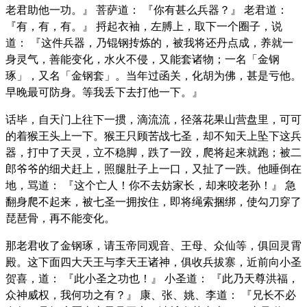
老君助他一功。』 菩萨道： 『你有甚么兵器？』 老君道：
『有，有，有。』 捋起衣袖，左膊上，取下一个圈子，说
道： 『这件兵器，乃锟钢抟炼的，被我将还丹点成，养就一
身灵气，善能变化，水火不侵，又能套诸物；一名「金钢
琢」，又名「金钢套」。当年过函关，化胡为佛，甚是亏他。
早晚最可防身。等我丢下去打他一下。』
话毕，自天门上往下一掼，滴流流，径落花果山营盘里，可可
的着猴王头上一下。猴王只顾苦战七圣，却不知天上坠下这兵
器，打中了天灵，立不稳脚，跌了一跤，爬将起来就跑；被二
郎爷爷的细犬赶上，照腿肚子上一口，又扯了一跌。他睡倒在
地，骂道： 『这个亡人！你不去妨家长，却来咬老孙！』 急
翻身爬不起来，被七圣一拥按住，即将绳索捆绑，使勾刀穿了
琵琶骨，再不能变化。
那老君收了金钢琢，请玉帝同观音、王母、众仙等，俱回灵霄
殿。这下面四大天王与李天王诸神，俱收兵拔寨，近前向小圣
贺喜，道： 『此小圣之功也！』 小圣道： 『此乃天尊洪福，
众神威权，我何功之有？』 康、张、姚、李道： 『兄长不必