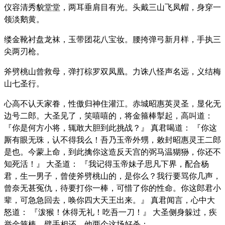
仪容清秀貌堂堂，两耳垂肩目有光。头戴三山飞凤帽，身穿一
领淡鹅黄。
缕金靴衬盘龙袜，玉带团花八宝妆。腰挎弹弓新月样，手执三
尖两刃枪。
斧劈桃山曾救母，弹打棕罗双凤凰。力诛八怪声名远，义结梅
山七圣行。
心高不认天家眷，性傲归神住灌江。赤城昭惠英灵圣，显化无
边号二郎。大圣见了，笑嘻嘻的，将金箍棒掣起，高叫道：
『你是何方小将，辄敢大胆到此挑战？』 真君喝道： 『你这
厮有眼无珠，认不得我么！吾乃玉帝外甥，敕封昭惠灵王二郎
是也。今蒙上命，到此擒你这造反天宫的弼马温猢狲，你还不
知死活！』 大圣道： 『我记得玉帝妹子思凡下界，配合杨
君，生一男子，曾使斧劈桃山的，是你么？我行要骂你几声，
曾奈无甚冤仇，待要打你一棒，可惜了你的性命。你这郎君小
辈，可急急回去，唤你四大天王出来。』 真君闻言，心中大
怒道： 『泼猴！休得无礼！吃吾一刀！』 大圣侧身躲过，疾
举金箍棒，劈手相还。他两个这场好杀：