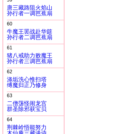
唐三藏路阻火焰山
孙行者一调芭蕉扇
60
牛魔王罢战赴华筵
孙行者二调芭蕉扇
61
猪八戒助力败魔王
孙行者三调芭蕉扇
62
涤垢洗心惟扫塔
缚魔归正乃修身
63
二僧荡怪闹龙宫
群圣除邪获宝贝
64
荆棘岭悟能努力
木仙庵三藏谈诗