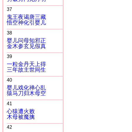
37
鬼王夜谒唐三藏
悟空神化引婴儿
38
婴儿问母知邪正
金木参玄见假真
39
一粒金丹天上得
三年故主世间生
40
婴儿戏化禅心乱
猿马刀归木母空
41
心猿遭火败
木母被魔擒
42