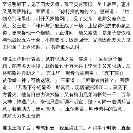
至通明殿下，见了四大天师，引至灵霄宝殿，呈上表章。惠岸
又见菩萨施礼。菩萨道： 『你打探的如何？』 惠岸道： 『始
领命到花果山，叫开天罗地网门，见了父亲，道师父差命之
意。父王道：「昨日与那猴王战了一场，止捉得他虎豹狮象之
类，更未捉他一个猴精。」正讲间，他又索战，是弟子使铁棍
与他战经五六十合，不能取胜，败走回营。父亲因此差大力鬼
王同弟子上界求助。』 菩萨低头思忖。
却说玉帝拆开表章，见有求助之言，笑道： 『叵耐这个猴
精，能有多大手段，就敢敌过十万天兵！李天王又来求助，却
将那路神兵助之？』 言未毕，观音合掌启奏： 『陛下宽心，
贫僧举一神，可擒这猴。』 玉帝道： 『所举者何神？』 菩萨
道： 『乃陛下令甥显圣二郎真君，现居灌洲灌江口，享受下
方香火。他昔日曾力诛六怪，又有梅山兄弟与帐前一千二百草
头神，神通广大。奈他只是听调不听宣，陛下可降一道调兵旨
意，着他助力，便可擒也。』 玉帝闻言，即传调兵的旨意，
就差大力鬼王赍调。
那鬼王领了旨，即驾起云，径至灌江口。不消半个时辰，直至