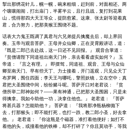
掣出那绣花针儿，幌一幌，碗来粗细，赶到前，对面相还。两
个嚷嚷闹闹，打出庙门，半雾半云，且行且战，复打到花果
山，慌得那四大天王等众，提防愈紧。这康、张太尉等迎着真
君，合力努力，把那美猴王围绕不题。
话表大力鬼王既调了真君与六兄弟提兵擒魔去后，却上界回
奏。玉帝与观音菩萨、王母并众仙卿，正在灵霄殿讲话，道：
『既是二郎已去赴战，这一日还不见回报。』 观音合掌道：
『贫僧请陛下同道祖出南天门外，亲去看看虚实如何？』 玉
帝道： 『言之有理。』 即摆驾，同道祖、观音、王母与众仙
卿至南天门。早有些天丁、力士接着，开门遥观，只见众天丁
布罗网，围住四面；李天王与哪吒，擎照妖镜，立在空中；真
君把大圣围绕中间，纷纷赌斗呢。菩萨开口对老君说： 『贫
僧所举二郎神如何？——果有神通，已把那大圣围困，只是未
得擒拿。我如今助他一功，决拿住他也。』 老君道： 『菩萨
将甚兵器？怎能助他？』 菩萨道： 『我将那净瓶杨柳抛下
去，打那猴头；即不能打死，也打一跌，教二郎小圣，好去拿
他。』 老君道： 『你这瓶是个磁器，准打着他便好；如打不
着他的头，或撞着他的铁棒，却不打碎了？你且莫动手，等我