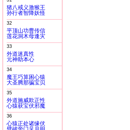
猪八戒义激猴王
孙行者智降妖怪
32
平顶山功曹传信
莲花洞木母逢灾
33
外道迷真性
元神助本心
34
魔王巧算困心猿
大圣腾那骗宝贝
35
外道施威欺正性
心猿获宝伏邪魔
36
心猿正处诸缘伏
劈破旁门见月明