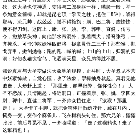
砍。这大圣也使神通，变得与二郎身躯一样，嘴脸一般，举一
条如意金箍棒，却就是昆仑顶上擎天之柱，抵住二郎神，唬得
那马、流元帅，战兢兢，摇不得旌旗；崩、巴二将，虚怯怯，
使不得刀剑。这阵上，康、张、姚、李、郭申、直健，传号
令，撒放草头神，向他那水帘洞外，纵着鹰犬，搭弩张弓，一
齐掩杀。可怜冲散妖猴四健将，捉拿灵怪二三千！那些猴，抛
戈弃甲，撇剑抛枪；跑的跑，喊的喊；上山的上山，归洞的归
洞；好似夜猫惊宿鸟，飞洒满天星。众兄弟得胜不题。
却说真君与大圣变做法天象地的规模，正斗时，大圣忽见本营
中妖猴惊散，自觉心慌，收了法象，掣棒抽身就起。真君见他
败走，大步赶上道： 『那里走，趁早归降，饶你性命！』 大
圣不恋战，只情跑起，将近洞口，正撞着康、张、姚、李四太
尉，郭申、直健二将军，一齐帅众挡住道： 『泼猴！那里
走！』 大圣慌了手脚，就把金箍棒捏做绣花针，藏在耳内，
摇身一变，变作个麻雀儿，飞在树稍头钉住。那六兄弟，慌慌
张张，前后寻觅不见，一齐吆喝道： 『走了这猴精也！走了
这猴精也！』