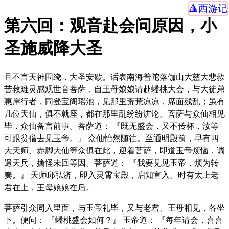
西游记
第六回：观音赴会问原因，小
圣施威降大圣
且不言天神围绕，大圣安歇。话表南海普陀落伽山大慈大悲救
苦救难灵感观世音菩萨，自王母娘娘请赴蟠桃大会，与大徒弟
惠岸行者，同登宝阁瑶池，见那里荒荒凉凉，席面残乱；虽有
几位天仙，俱不就座，都在那里乱纷纷讲论。菩萨与众仙相见
毕，众仙备言前事。菩萨道： 『既无盛会，又不传杯，汝等
可跟贫僧去见玉帝。』 众仙怡然随往。至通明殿前，早有四
大天师、赤脚大仙等众俱在此，迎着菩萨，即道玉帝烦恼，调
遣天兵，擒怪未回等因。菩萨道： 『我要见见玉帝，烦为转
奏。』 天师邱弘济，即入灵霄宝殿，启知宣入。时有太上老
君在上，王母娘娘在后。
菩萨引众同入里面，与玉帝礼毕，又与老君、王母相见，各坐
下。便问： 『蟠桃盛会如何？』 玉帝道： 『每年请会，喜喜