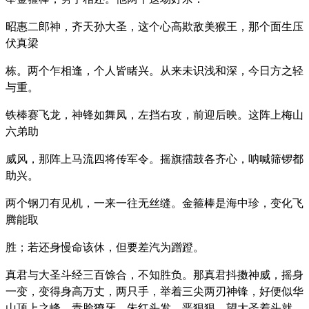
昭惠二郎神，齐天孙大圣，这个心高欺敌美猴王，那个面生压
伏真梁
栋。两个乍相逢，个人皆睹兴。从来未识浅和深，今日方之轻
与重。
铁棒赛飞龙，神锋如舞凤，左挡右攻，前迎后映。这阵上梅山
六弟助
威风，那阵上马流四将传军令。摇旗擂鼓各齐心，呐喊筛锣都
助兴。
两个钢刀有见机，一来一往无丝缝。金箍棒是海中珍，变化飞
腾能取
胜；若还身慢命该休，但要差汽为蹭蹬。
真君与大圣斗经三百馀合，不知胜负。那真君抖擞神威，摇身
一变，变得身高万丈，两只手，举着三尖两刃神锋，好便似华
山顶上之峰，青脸獠牙，朱红头发，恶狠狠，望大圣着头就