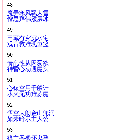
48
魔弄寒风飘大雪
僧思拜佛履层冰
49
三藏有灾沉水宅
观音救难现鱼篮
50
情乱性从因爱欲
神昏心动遇魔头
51
心猿空用千般计
水火无功难炼魔
52
悟空大闹金山兜洞
如来暗示主人公
53
禅主吞餐怀鬼孕