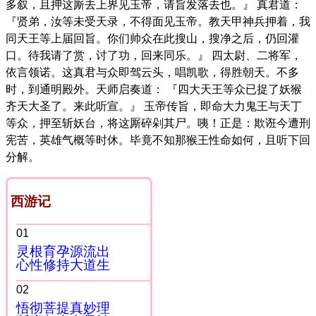
多叙，且押这厮去上界见玉帝，请旨发落去也。』 真君道：
『贤弟，汝等未受天录，不得面见玉帝。教天甲神兵押着，我
同天王等上届回旨。你们帅众在此搜山，搜净之后，仍回灌
口。待我请了赏，讨了功，回来同乐。』 四太尉、二将军，
依言领诺。这真君与众即驾云头，唱凯歌，得胜朝天。不多
时，到通明殿外。天师启奏道： 『四大天王等众已捉了妖猴
齐天大圣了。来此听宣。』 玉帝传旨，即命大力鬼王与天丁
等众，押至斩妖台，将这厮碎剁其尸。咦！正是：欺诳今遭刑
宪苦，英雄气概等时休。毕竟不知那猴王性命如何，且听下回
分解。
西游记
01
灵根育孕源流出
心性修持大道生
02
悟彻菩提真妙理