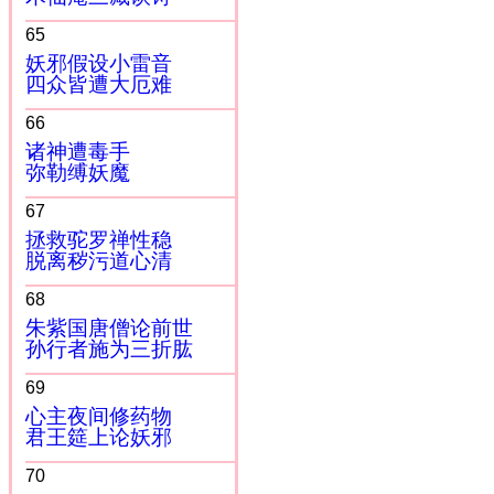
65
妖邪假设小雷音
四众皆遭大厄难
66
诸神遭毒手
弥勒缚妖魔
67
拯救驼罗禅性稳
脱离秽污道心清
68
朱紫国唐僧论前世
孙行者施为三折肱
69
心主夜间修药物
君王筵上论妖邪
70