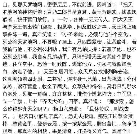
山。见那天罗地网，密密层层，不能前进。因叫道： 『把天
罗地网的神将听着：吾乃二郎显圣真君，蒙玉帝调来，擒拿妖
猴者，快开营门放行。』 一时，各神一层层传入。四大天王
与李天王俱出辕门迎接，相见毕，问及胜败之事，天王将上项
事备陈一遍。真君笑道： 『小圣来此，必须与他斗个变化，
列公将天罗地网，不要幔了顶上，只四围紧密，让我赌斗。若
我输与他，不必列公相助，我自有兄弟扶持；若赢了他，也不
必列公绑缚，我自有兄弟动手。只请托塔天王与我使个照妖
镜，住立空中。恐他一时败阵，逃窜他方，切须与我照耀明
白，勿走了他。』 天王各居四维，众天兵各挨排列阵去讫。
这真君领着四太尉、二将军，连本身七兄弟，出营挑战；分付
众将，紧守营盘，收全了鹰犬。众草头神得令，真君只到那水
帘洞外，见那一群猴，齐齐整整，排作个蟠龙阵势；中军里，
立一竿旗，上书『齐天大圣』 四字。真君道： 『那泼猴，怎
么称得起齐天之职？』 梅山六弟道： 『且休赞叹，叫战去
来。』 那营口小猴见了真君，急走去报知。那猴王即掣金箍
棒，整黄金甲，登步云履，按一按紫金冠，腾出营门，急睁眼
观看，那真君的相貌，果是清奇，打扮得又秀气。真是个：