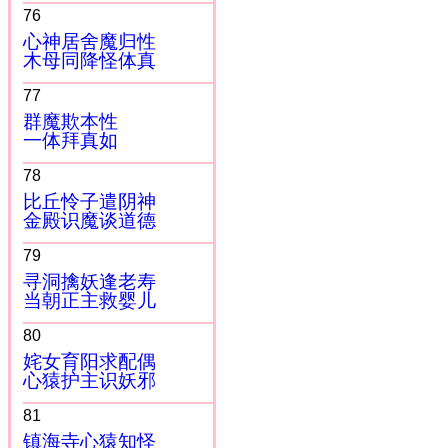
76
心神居舍魔归性
木母同降怪体真
77
群魔欺本性
一体拜真如
78
比丘怜子遣阴神
金殿识魔谈道德
79
寻洞擒妖逢老寿
当朝正主救婴儿
80
姹女育阳求配偶
心猿护主识妖邪
81
镇海寺心猿知怪