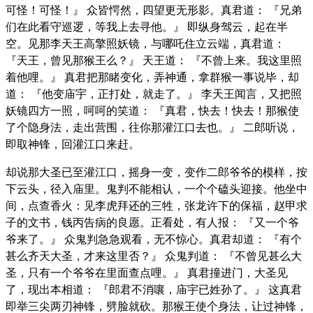
可怪！可怪！』 众皆愕然，四望更无形影。真君道： 『兄弟
们在此看守巡逻，等我上去寻他。』 即纵身驾云，起在半
空。见那李天王高擎照妖镜，与哪吒住立云端，真君道：
『天王，曾见那猴王么？』 天王道： 『不曾上来。我这里照
着他哩。』 真君把那睹变化，弄神通，拿群猴一事说毕，却
道： 『他变庙宇，正打处，就走了。』 李天王闻言，又把照
妖镜四方一照，呵呵的笑道： 『真君，快去！快去！那猴使
了个隐身法，走出营围，往你那灌江口去也。』 二郎听说，
即取神锋，回灌江口来赶。
却说那大圣已至灌江口，摇身一变，变作二郎爷爷的模样，按
下云头，径入庙里。鬼判不能相认，一个个磕头迎接。他坐中
间，点查香火：见李虎拜还的三牲，张龙许下的保福，赵甲求
子的文书，钱丙告病的良愿。正看处，有人报： 『又一个爷
爷来了。』 众鬼判急急观看，无不惊心。真君却道： 『有个
甚么齐天大圣，才来这里否？』 众鬼判道： 『不曾见甚么大
圣，只有一个爷爷在里面查点哩。』 真君撞进门，大圣见
了，现出本相道： 『郎君不消嚷，庙宇已姓孙了。』 这真君
即举三尖两刃神锋，劈脸就砍。那猴王使个身法，让过神锋，