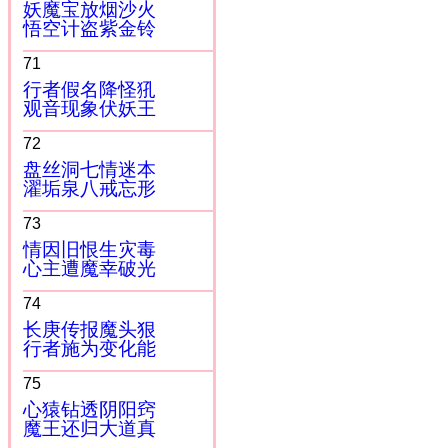
妖魔宝放烟沙火
悟空计盗紫金铃
71
行者假名降怪犼
观音现象伏妖王
72
盘丝洞七情迷本
濯垢泉八戒忘形
73
情因旧恨生灾毒
心主遭魔幸破光
74
长庚传报魔头狠
行者施为变化能
75
心猿钻透阴阳窍
魔王还归大道真