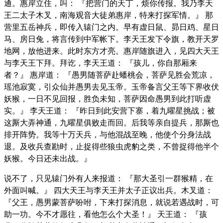
通。惠岸立住，叫： 『把营门的天丁，烦你传报。我乃李天
王二太子木叉，南海观音大徒弟惠岸，特来打探军情。』 那
营里五岳神兵，即传入辕门之内。早有虚日鼠、昴日鸡、星日
马、房日兔，将言传到中军帐下。李天王发下令旗，教开天罗
地网，放他进来。此时东方才亮。惠岸随旗进入，见四大天王
与李天王下拜。拜讫，李天王道： 『孩儿，你自那厢来
者？』 惠岸道： 『愚男随菩萨赴蟠桃会，菩萨见胜会荒凉，
瑶池寂寞，引众仙并愚男去见玉帝。玉帝备言父王等下界收伏
妖猴，一日不见回报，胜负未知，菩萨因命愚男到此打听虚
实。』 李天王道： 『昨日到此安营下寨，着九曜星挑战；被
这厮大弄神通，九曜星俱败走而回。后我等亲自提兵，那厮也
排开阵势。我等十万天兵，与他混战至晚，他使个分身法战
退。及收兵查勘时，止捉得些狼虫虎豹之类，不曾捉得他半个
妖猴。今日还未出战。』
说不了，只见辕门外有人来报道： 『那大圣引一群猴精，在
外面叫喊。』 四大天王与李天王并太子正议出兵。木叉道：
『父王，愚男蒙菩萨吩咐，下来打探消息，就说若遇战时，可
助一功。今不才愿往，看他怎么个大圣！』 天王道： 『孩