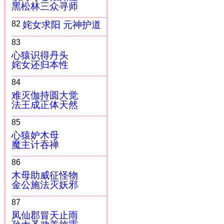
黑松林三众寻师
82
姹女求阳 元神护道
83
心猿识得丹头
姹女还归本性
84
难灭伽持圆大觉
法王成正体天然
85
心猿妒木母
魔主计吞禅
86
木母助威征怪物
金公施法灭妖邪
87
凤仙郡冒天止雨