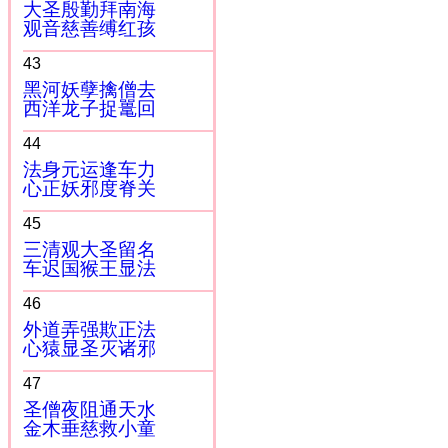
大圣殷勤拜南海
观音慈善缚红孩
43
黑河妖孽擒僧去
西洋龙子捉鼍回
44
法身元运逢车力
心正妖邪度脊关
45
三清观大圣留名
车迟国猴王显法
46
外道弄强欺正法
心猿显圣灭诸邪
47
圣僧夜阻通天水
金木垂慈救小童