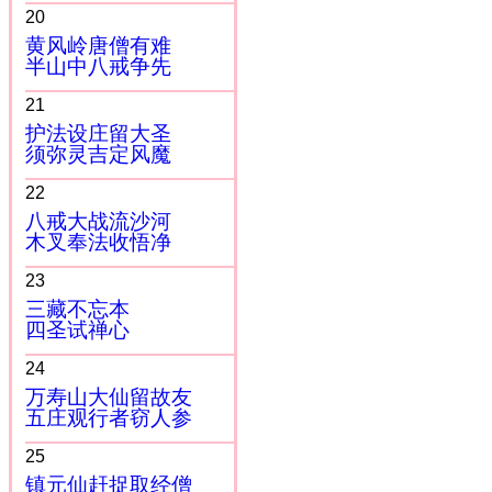
20
黄风岭唐僧有难
半山中八戒争先
21
护法设庄留大圣
须弥灵吉定风魔
22
八戒大战流沙河
木叉奉法收悟净
23
三藏不忘本
四圣试禅心
24
万寿山大仙留故友
五庄观行者窃人参
25
镇元仙赶捉取经僧