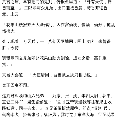
真君之庙。早有把门的鬼判，传报至里道： 『外有天使，捧
旨而至。』 二郎即与众兄弟，出门迎接旨意，焚香开读旨
意。上云：
『花果山妖猴齐天大圣作乱。因在宫偷桃、偷酒、偷丹，搅乱
蟠桃大
会，现着十万天兵，一十八架天罗地网，围山收伏，未曾得
胜，今特
调贤甥同义兄弟即赴花果山助力剿除。成功之后，高升重
赏。』
真君大喜道： 『天使请回，吾当就去拔刀相助也。』
鬼王回奏不题。
这真君即唤梅山六兄弟——乃康、张、姚、李四太尉，郭申、
直健二将军，聚集殿前道： 『适才玉帝调遣我等往花果山收
降妖猴，同去去来。』 众兄弟俱忻然愿往。即点本部神兵，
驾鹰牵犬，搭弩张弓，纵狂风，霎时过了东洋大海，径至花果