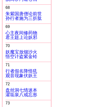
68
朱紫国唐僧论前世
孙行者施为三折肱
69
心主夜间修药物
君王筵上论妖邪
70
妖魔宝放烟沙火
悟空计盗紫金铃
71
行者假名降怪犼
观音现象伏妖王
72
盘丝洞七情迷本
濯垢泉八戒忘形
73