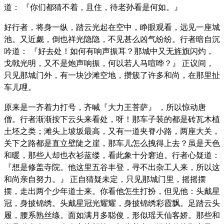
道： 『你们都猜不着，且住，待老孙看是何如。』
好行者，将身一纵，踏云光起在空中，睁眼观看，远见一座城
池。又近觑，倒也祥光隐隐，不见甚么凶气纷纷。行者暗自沉
吟道： 『好去处！如何有响声振耳？那城中又无旌旗闪灼，
戈戟光明，又不是炮声响振，何以若人马喧哗？』 正议间，
只见那城门外，有一块沙滩空地，攒簇了许多和尚，在那里扯
车儿哩。
原来是一齐着力打号，齐喊『大力王菩萨』 ，所以惊动唐
僧。行者渐渐按下云头来看处，呀！那车子装的都是砖瓦木植
土坯之类；滩头上坡坂最高，又有一道夹脊小路，两座大关，
关下之路都是直立壁陡之崖，那车儿怎么拽得上去？虽是天色
和暖，那些人却也衣衫蓝缕，看此象十分窘迫。行者心疑道：
『想是修盖寺院。他这里五谷丰登，寻不出杂工人来，所以这
和尚亲自努力。』 正自猜疑未定，只见那城门里，摇摇摆
摆，走出两个少年道士来。你看他怎生打扮，但见他：头戴星
冠，身披锦绣。头戴星冠光耀耀，身披锦绣彩霞飘。足踏云头
履，腰系熟丝绦。面如满月多聪俊，形似瑶天仙客娇。那些和