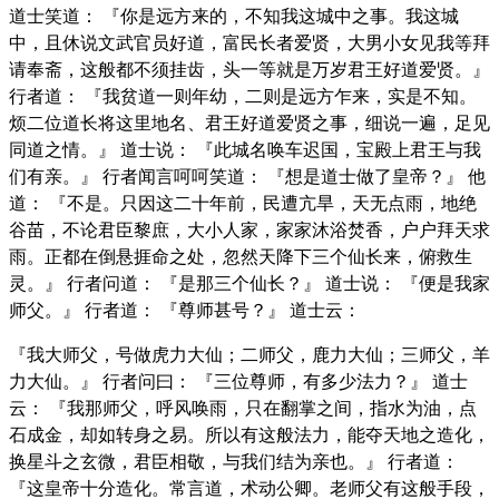
道士笑道： 『你是远方来的，不知我这城中之事。我这城
中，且休说文武官员好道，富民长者爱贤，大男小女见我等拜
请奉斋，这般都不须挂齿，头一等就是万岁君王好道爱贤。』
行者道： 『我贫道一则年幼，二则是远方乍来，实是不知。
烦二位道长将这里地名、君王好道爱贤之事，细说一遍，足见
同道之情。』 道士说： 『此城名唤车迟国，宝殿上君王与我
们有亲。』 行者闻言呵呵笑道： 『想是道士做了皇帝？』 他
道： 『不是。只因这二十年前，民遭亢旱，天无点雨，地绝
谷苗，不论君臣黎庶，大小人家，家家沐浴焚香，户户拜天求
雨。正都在倒悬捱命之处，忽然天降下三个仙长来，俯救生
灵。』 行者问道： 『是那三个仙长？』 道士说： 『便是我家
师父。』 行者道： 『尊师甚号？』 道士云：
『我大师父，号做虎力大仙；二师父，鹿力大仙；三师父，羊
力大仙。』 行者问曰： 『三位尊师，有多少法力？』 道士
云： 『我那师父，呼风唤雨，只在翻掌之间，指水为油，点
石成金，却如转身之易。所以有这般法力，能夺天地之造化，
换星斗之玄微，君臣相敬，与我们结为亲也。』 行者道：
『这皇帝十分造化。常言道，术动公卿。老师父有这般手段，