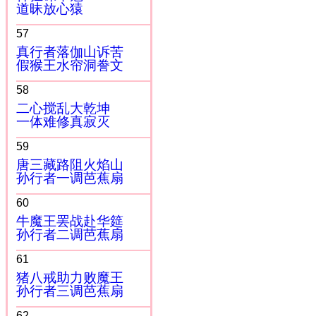
道昧放心猿
57
真行者落伽山诉苦
假猴王水帘洞誊文
58
二心搅乱大乾坤
一体难修真寂灭
59
唐三藏路阻火焰山
孙行者一调芭蕉扇
60
牛魔王罢战赴华筵
孙行者二调芭蕉扇
61
猪八戒助力败魔王
孙行者三调芭蕉扇
62