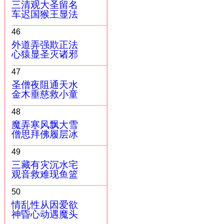
三清观大圣留名
车迟国猴王显法
46
外道弄强欺正法
心猿显圣灭诸邪
47
圣僧夜阻通天水
金木垂慈救小童
48
魔弄寒风飘大雪
僧思拜佛履层冰
49
三藏有灾沉水宅
观音救难现鱼篮
50
情乱性从因爱欲
神昏心动遇魔头