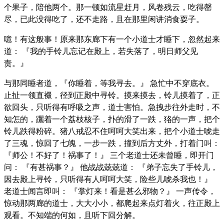
个果子，陪他两个。那一顿如流星赶月，风卷残云，吃得罄
尽，已此没得吃了，还不走路，且在那里闲讲消食耍子。
噫！有这般事！原来那东廊下有一个小道士才睡下，忽然起来
道： 『我的手铃儿忘记在殿上，若失落了，明日师父见
责。』
与那同睡者道，『你睡着，等我寻去。』 急忙中不穿底衣。
止扯一领直裰，径到正殿中寻铃。摸来摸去，铃儿摸着了，正
欲回头，只听得有呼吸之声，道士害怕。急拽步往外走时，不
知怎的，躧着一个荔枝核子，扑的滑了一跌，狢的一声，把个
铃儿跌得粉碎。猪八戒忍不住呵呵大笑出来，把个小道士唬走
了三魂，惊回了七魄，一步一跌，撞到后方丈外，打着门叫：
『师公！不好了！祸事了！』 三个老道士还未曾睡，即开门
问： 『有甚祸事？』 他战战兢兢道： 『弟子忘失了手铃儿，
因去殿上寻铃，只听得有人呵呵大笑，险些儿唬杀我也！』
老道士闻言即叫： 『掌灯来！看是甚么邪物？』 一声传令，
惊动那两廊的道士，大大小小，都爬起来点灯着火，往正殿上
观看。不知端的何如，且听下回分解。