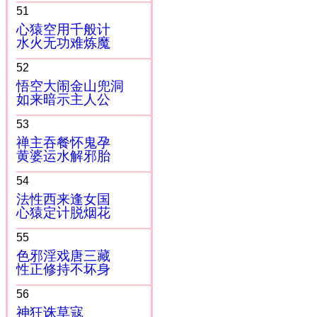
51
心猿空用千般计
水火无功难炼魔
52
悟空大闹金山兜洞
如来暗示主人公
53
禅主吞餐怀鬼孕
黄婆运水解邪胎
54
法性西来逢女国
心猿定计脱烟花
55
色邪淫戏唐三藏
性正修持不坏身
56
神狂诛草寇