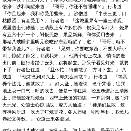
悟净，沙和尚醒来道： 『哥哥，你还不曾睡哩？』 行者道：
『你且起来，我和你受用些来。』 沙僧道： 『半夜三更，口
枯眼涩，有甚受用？』 行者道： 『这城里果有一座三清观。
观里道士们修蘸，三清殿上有许多供养：馒头足有斗大，烧果
有五六十斤一个，衬饭无数，果品新鲜。和你受用去来！』
那猪八戒睡梦里听见说吃好东西就醒了，道： 『哥哥，就不
带挈我些儿？』 行者道： 『兄弟，你要吃东西，不要大呼小
叫，惊醒了师父，都跟我来。』 他两个套上衣服，悄悄的走
出门前，随行者踏了云头，跳将起去。那呆子看见灯光，就要
下手，行者扯住道： 『且休忙，待他散了，方可下去。』 八
戒道： 『他才念到兴头上，却怎么肯散？』 行者道： 『等我
弄个法儿，他就散了。』 好大圣，捻着诀，念个咒语，往巽
地上吸一口气，呼的吹去，便是一阵狂风，径直卷进那三清殿
上，把他些花瓶烛台，四壁上悬挂的功德，一齐刮倒，遂而灯
火无光。众道士心惊胆战，虎力大仙道： 『徒弟们且散，这
阵神风所过，吹灭了灯烛香花，各人归寝，明朝早起，多念几
卷经文补数。』 众道士果各退回。
这行者却引八戒沙僧，按落云头，闯上三清殿。呆子不论生