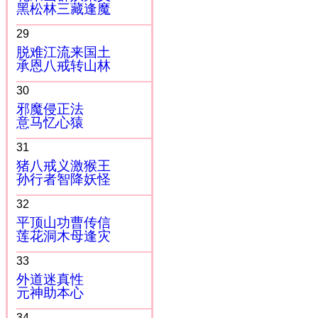
黑松林三藏逢魔
29
脱难江流来国土
承恩八戒转山林
30
邪魔侵正法
意马忆心猿
31
猪八戒义激猴王
孙行者智降妖怪
32
平顶山功曹传信
莲花洞木母逢灾
33
外道迷真性
元神助本心
34