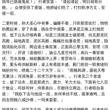
我等已俱做鬼矣！』 行者笑道： 『请起请起，明日就有分
晓。』 众僧安排了斋饭，他师徒们吃了，打扫乾净方丈，安
寝一宿。
二更时候，孙大圣心中有事，偏睡不着，只听那里吹打，悄悄
的爬起来，穿了衣服，跳在空中观看，原来是正南上灯烛荧
煌。低下云头仔细再看，却是三清观道士禳星哩。但见那灵区
高殿，福地真堂。灵区高殿，巍巍壮似蓬壶景；福地真堂，隐
隐清如化乐宫。两边道士奏笙簧，正面高公擎玉简。宣理《消
灾忏》，开讲《道德经》。扬尘几度尽传符，表白一番皆俯
伏。咒水发檄，烛焰飘摇冲上界；查罡布斗，香烟馥郁透清
霄。案头有供献新鲜，桌上有斋筵丰盛。殿门前挂一联黄绫织
锦的对句，绣着二十二个大字，云： 『雨顺风调，愿祝天尊
无量法；河清海晏，祈求万岁有余年。』 行者见三个老道
士，披了法衣，想是那虎力、鹿力、羊力大仙。下面有七八百
个散众，司鼓司钟，侍香表白，尽都侍立两边。行者暗自喜
道： 『我欲下去与他混一混，奈何单丝不线，孤掌难鸣，且
回去照顾八戒沙僧，一同来耍耍。』
按落祥云，径至方丈中，原来八戒与沙僧通脚睡着。行者先叫