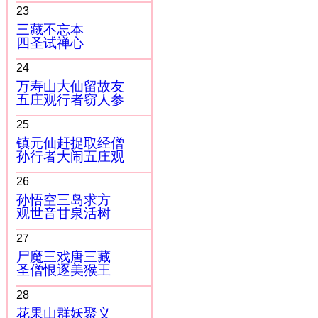
23
三藏不忘本
四圣试禅心
24
万寿山大仙留故友
五庄观行者窃人参
25
镇元仙赶捉取经僧
孙行者大闹五庄观
26
孙悟空三岛求方
观世音甘泉活树
27
尸魔三戏唐三藏
圣僧恨逐美猴王
28
花果山群妖聚义