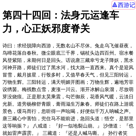
西游记
第四十四回：法身元运逢车
力，心正妖邪度脊关
诗曰：求经脱障向西游，无数名山不尽休。兔走乌飞催昼夜，
鸟啼花落自春秋。微尘眼底三千界，锡杖头边四百州。宿水餐
风登紫陌，未期何日是回头。话说唐三藏幸亏龙子降妖，黑水
河神开路，师徒们过了黑水河，找大路一直西来。真个是迎风
冒雪，戴月披星，行彀多时，又值早春天气，但见三阳转运，
万物生辉。三阳转运，满天明媚开图画；万物生辉，遍地芳菲
设绣茵。梅残数点雪，麦涨一川云。渐开冰解山泉溜，尽放萌
芽没烧痕。正是那太昊乘震，勾芒御辰，花香风气暖，云淡日
光新。道旁杨柳舒青眼，膏雨滋生万象春。师徒们在路上游观
景色，缓马而行，忽听得一声吆喝，好便似千万人呐喊之声。
唐三藏心中害怕，兜住马不能前进，急回头道：悟空，是那里
这等响振？』 八戒道： 『好一似地裂山崩。』 沙僧道： 『也
就如雷声霹雳。』 三藏道： 『还是人喊马嘶。』 孙行者笑