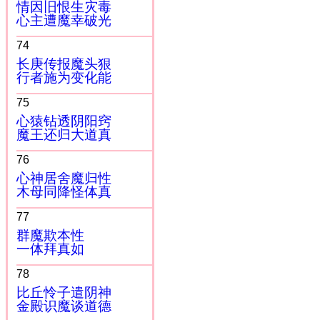
情因旧恨生灾毒
心主遭魔幸破光
74
长庚传报魔头狠
行者施为变化能
75
心猿钻透阴阳窍
魔王还归大道真
76
心神居舍魔归性
木母同降怪体真
77
群魔欺本性
一体拜真如
78
比丘怜子遣阴神
金殿识魔谈道德