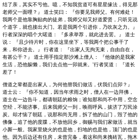
结了亲，其实不亏他。噫，不知我贫道可有星星缘法，得见那
老师父一面哩？』 道士笑曰： 『你要见我师父。有何难处！
我两个是他靠胸贴肉的徒弟，我师父却又好道爱贤，只听见说
个道字，就也接出大门。若是我两个引进你，乃吹灰之力。』
行者深深的唱个大喏道： 『多承举荐，就此进去罢。』 道士
说： 『且少待片时，你在这里坐下，等我两个把公事干了
来，和你进去。』 行者道： 『出家人无拘无束，自由自在，
有甚公干？』 道士用手指定那沙滩上僧人： 『他做的是我家
生活，恐他躲懒，我们去点他一卯就来。’行者笑道： 『道长
差了！
僧道之辈都是出家人，为何他替我们做活，伏我们点卯？』
道士云： 『你不知道，因当年求雨之时，僧人在一边拜佛，
道士在一边告斗，都请朝廷的粮饷；谁知那和尚不中用，空念
空经，不能济事。后来我师父一到，唤雨呼风，拔济了万民涂
炭。却才恼了朝廷，说那和尚无用，拆了他的山门，毁了他的
佛像，追了他的度牒，不放他回乡，御赐与我们家做活，就当
小厮一般。我家里烧火的也是他，扫地的也是他，顶门的也是
他。因为后边还有住房，未曾完备，着这和尚来拽砖瓦，拖木