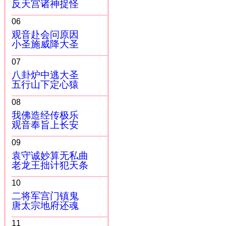
反天宫诸神捉怪
06
观音赴会问原因
小圣施威降大圣
07
八卦炉中逃大圣
五行山下定心猿
08
我佛造经传极乐
观音奉旨上长安
09
袁守诚妙算无私曲
老龙王拙计犯天条
10
二将军宫门镇鬼
唐太宗地府还魂
11