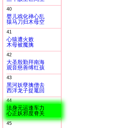
40
婴儿戏化禅心乱
猿马刀归木母空
41
心猿遭火败
木母被魔擒
42
大圣殷勤拜南海
观音慈善缚红孩
43
黑河妖孽擒僧去
西洋龙子捉鼍回
44
法身元运逢车力
心正妖邪度脊关
45