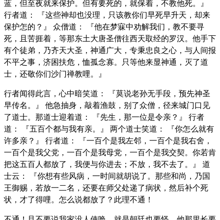
蓝，但至夜就来保护。但有要死的，就保着，不教他死。』
行者道： 『这些神却也没理，只该教你们早死早升天，却来
保护怎的？』 众僧道： 『他在梦寐中劝解我们，教不要寻
死，且苦捱着，等那东土大唐圣僧往西天取经的罗汉。他手下
有个徒弟，乃齐天大圣，神通广大，专秉忠良之心，与人间报
不平之事，济困扶危，恤孤念寡。只等他来显神通，灭了道
士，还敬你们沙门禅教哩。』
行者闻得此言，心中暗笑道： 『莫说老孙无手段，预先神圣
早传名。』 他急抽身，敲着渔鼓，别了众僧，径来城门口见
了道士。那道士迎着道： 『先生，那一位是令亲？』 行者
道： 『五百个都与我有亲。』 两个道士笑道： 『你怎么就有
许多亲？』 行者道： 『一百个是我左邻，一百个是我右舍，
一百个是我父党，一百个是我母党，一百个是我交契。你若肯
把这五百人都放了，我便与你进去；不放，我不去了。』 道
士云： 『你想有些风病，一时间就胡说了。那些和尚，乃国
王御赐，若放一二名，还要在师父处递了病状，然后补个死
状，才了得哩。怎么说都放了？此理不通！
不通！且不要说我家没人使唤，就是朝廷也要怪。他那里长要