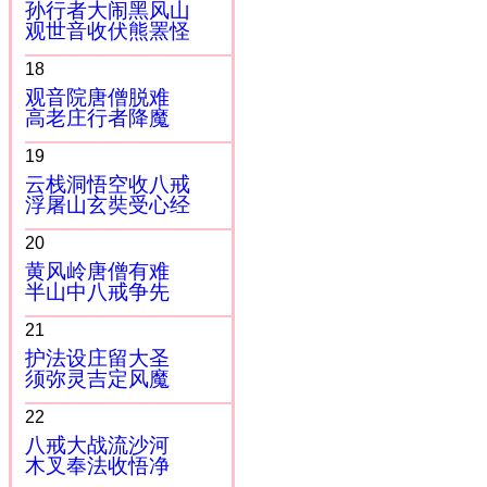
孙行者大闹黑风山
观世音收伏熊罴怪
18
观音院唐僧脱难
高老庄行者降魔
19
云栈洞悟空收八戒
浮屠山玄奘受心经
20
黄风岭唐僧有难
半山中八戒争先
21
护法设庄留大圣
须弥灵吉定风魔
22
八戒大战流沙河
木叉奉法收悟净