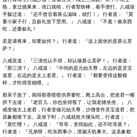
熟，拿过烧果来，张口就啃，行者掣铁棒，着手便打。八戒缩
手躲过道： 『还不曾尝着甚么滋味，就打！』 行者道： 『莫
要小家子行，且叙礼坐下受用。』 八戒道： 『不羞！偷东西
吃，还要叙礼！
若是请将来，却要如何？』 行者道： 『这上面坐的是甚么菩
萨？』
八戒笑道： 『三清也认不得，却认做甚么菩萨！』 行者道：
『那三清？』 八戒道： 『中间的是元始天尊，左边的是灵宝
道君，右边的是太上老君。』 行者道： 『都要变得这般模
样，才吃得安稳哩。』
那呆子急了，闻得那香喷喷供养要吃，爬上高台，把老君一嘴
拱下去道： 『老官儿，你也坐得彀了，让我老猪坐坐。』 八
戒变做太上老君，行者变做元始天尊，沙僧变作灵宝道君，把
原象都推下去。及坐下时，八戒就抢大馒头吃，行者道：
『莫忙哩！』 八戒道： 『哥哥，变得如此，还不吃等甚？』
行者道： 『兄弟呀，吃东西事小，泄漏天机事大。这圣象都