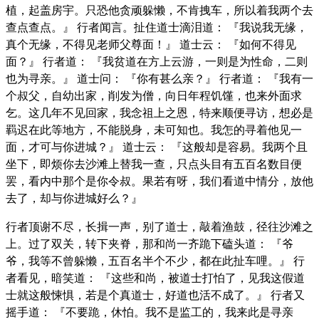
植，起盖房宇。只恐他贪顽躲懒，不肯拽车，所以着我两个去
查点查点。』 行者闻言。扯住道士滴泪道： 『我说我无缘，
真个无缘，不得见老师父尊面！』 道士云： 『如何不得见
面？』 行者道： 『我贫道在方上云游，一则是为性命，二则
也为寻亲。』 道士问： 『你有甚么亲？』 行者道： 『我有一
个叔父，自幼出家，削发为僧，向日年程饥馑，也来外面求
乞。这几年不见回家，我念祖上之恩，特来顺便寻访，想必是
羁迟在此等地方，不能脱身，未可知也。我怎的寻着他见一
面，才可与你进城？』 道士云： 『这般却是容易。我两个且
坐下，即烦你去沙滩上替我一查，只点头目有五百名数目便
罢，看内中那个是你令叔。果若有呀，我们看道中情分，放他
去了，却与你进城好么？』
行者顶谢不尽，长揖一声，别了道士，敲着渔鼓，径往沙滩之
上。过了双关，转下夹脊，那和尚一齐跪下磕头道： 『爷
爷，我等不曾躲懒，五百名半个不少，都在此扯车哩。』 行
者看见，暗笑道： 『这些和尚，被道士打怕了，见我这假道
士就这般悚惧，若是个真道士，好道也活不成了。』 行者又
摇手道： 『不要跪，休怕。我不是监工的，我来此是寻亲