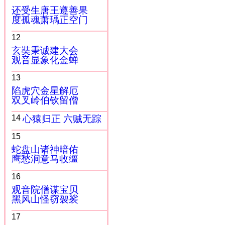
还受生唐王遵善果
度孤魂萧瑀正空门
12
玄奘秉诚建大会
观音显象化金蝉
13
陷虎穴金星解厄
双叉岭伯钦留僧
14
心猿归正 六贼无踪
15
蛇盘山诸神暗佑
鹰愁涧意马收缰
16
观音院僧谋宝贝
黑风山怪窃袈裟
17