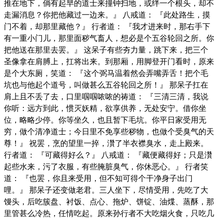
推在地下，倘有起早的道士来撞钟扫地，或绊一个根头，却不
走漏消息？你把他藏过一边来。』 八戒道： 『此处路生，摸
门不着，却那里藏他？』 行者道： 『我才进来时，那右手下
有一重小门儿，那里面秽气畜人，想必是个五谷轮回之所。你
把他送在那里去罢。』 这呆子有些夯力量，跳下来，把三个
圣像拿在肩膊上，扛将出来。到那厢，用脚登开门看时，原来
是个大东厕，笑道： 『这个弼马温着然会弄嘴弄舌！把个毛
坑也与他起个道号，叫做甚么五谷轮回之所！』 那呆子扛在
肩上且不丢了去，口里啯啯哝哝的祷道： 『三清三清，我说
你听：远方到此，惯灭妖精，欲享供养，无处安宁。借你坐
位，略略少停。你等坐久，也且暂下毛坑。你平日家受用无
穷，做个清净道士；今日里不免享些秽物，也做个受臭气的天
尊！』 祝罢，烹的望里一捽，灒了半衣襟臭水，走上殿来。
行者道： 『可藏得好么？』 八戒道： 『藏便藏得好；只是灒
起些水来，污了衣服，有些腌脏臭气，你休恶心。』 行者笑
道： 『也罢，你且来受用，但不知可得个干净身子出门
哩。』 那呆子还变做老君。三人坐下，尽情受用，先吃了大
馒头，后吃簇盘、衬饭、点心、拖炉、饼锭、油煠、蒸酥，那
里管甚么冷热，任情吃起。原来孙行者不大吃烟火食，只吃几