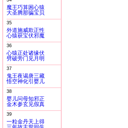
魔王巧算困心猿
大圣腾那骗宝贝
35
外道施威欺正性
心猿获宝伏邪魔
36
心猿正处诸缘伏
劈破旁门见月明
37
鬼王夜谒唐三藏
悟空神化引婴儿
38
婴儿问母知邪正
金木参玄见假真
39
一粒金丹天上得
三年故主世间生