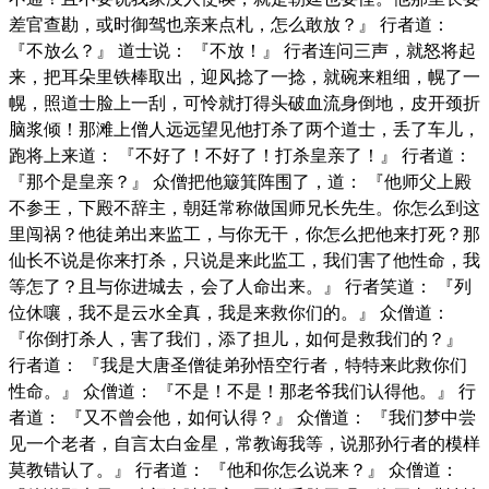
差官查勘，或时御驾也亲来点札，怎么敢放？』 行者道：
『不放么？』 道士说： 『不放！』 行者连问三声，就怒将起
来，把耳朵里铁棒取出，迎风捻了一捻，就碗来粗细，幌了一
幌，照道士脸上一刮，可怜就打得头破血流身倒地，皮开颈折
脑浆倾！那滩上僧人远远望见他打杀了两个道士，丢了车儿，
跑将上来道： 『不好了！不好了！打杀皇亲了！』 行者道：
『那个是皇亲？』 众僧把他簸箕阵围了，道： 『他师父上殿
不参王，下殿不辞主，朝廷常称做国师兄长先生。你怎么到这
里闯祸？他徒弟出来监工，与你无干，你怎么把他来打死？那
仙长不说是你来打杀，只说是来此监工，我们害了他性命，我
等怎了？且与你进城去，会了人命出来。』 行者笑道： 『列
位休嚷，我不是云水全真，我是来救你们的。』 众僧道：
『你倒打杀人，害了我们，添了担儿，如何是救我们的？』
行者道： 『我是大唐圣僧徒弟孙悟空行者，特特来此救你们
性命。』 众僧道： 『不是！不是！那老爷我们认得他。』 行
者道： 『又不曾会他，如何认得？』 众僧道： 『我们梦中尝
见一个老者，自言太白金星，常教诲我等，说那孙行者的模样
莫教错认了。』 行者道： 『他和你怎么说来？』 众僧道：