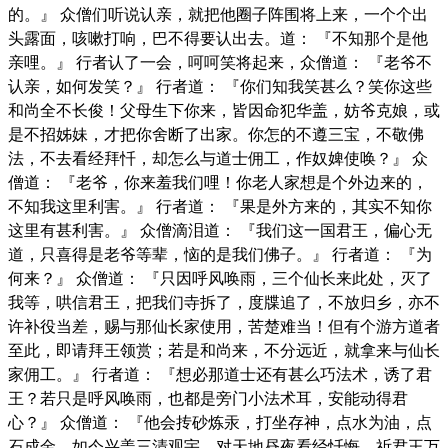
的。』 众僧们听说认亲，就把他圈子阵围将上来，一个个出
头露面，咳嗽打响，巴不得要认出去。道： 『不知那个是他
亲哩。』 行者认了一会，呵呵笑将起来，众僧道： 『老爷不
认亲，如何发笑？』 行者道： 『你们知我笑甚么？笑你这些
和尚全不长俊！父母生下你来，皆因命犯华盖，妨爷克娘，或
是不招姊妹，才把你舍断了出家。你怎的不遵三宝，不敬佛
法，不去看经拜忏，却怎么与道士佣工，作奴婢使唤？』 众
僧道： 『老爷，你来羞我们哩！你老人家想是个外边来的，
不知我这里利害。』 行者道： 『果是外方来的，其实不知你
这里有甚利害。』 众僧滴泪道： 『我们这一国君王，偏心无
道，只喜得是老爷等辈，恼的是我们佛子。』 行者道： 『为
何来？』 众僧道： 『只因呼风唤雨，三个仙长来此处，灭了
我等，哄信君王，把我们寺拆了，度牒追了，不放归乡，亦不
许补役当差，赐与那仙长家使用，苦楚难当！但有个游方道者
至此，即请拜王领赏；若是和尚来，不分远近，就拿来与仙长
家佣工。』 行者道： 『想必那道士还有甚么巧法术，诱了君
王？若只是呼风唤雨，也都是旁门小法术耳，安能动得君
心？』 众僧道： 『他会抟砂炼汞，打坐存神，点水为油，点
石成金。如今兴盖三清观宇，对天地昼夜看经忏悔，祈君王万