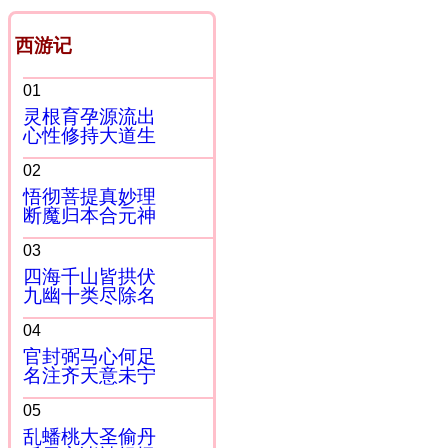
西游记
01
灵根育孕源流出
心性修持大道生
02
悟彻菩提真妙理
断魔归本合元神
03
四海千山皆拱伏
九幽十类尽除名
04
官封弼马心何足
名注齐天意未宁
05
乱蟠桃大圣偷丹