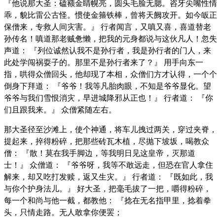
『他说那大圣：磕额金睛幌亮，圆头毛脸无腮。咨牙尖嘴性情
乖，貌比雷公古怪。惯使金箍铁棒，曾将天阙攻开。如今皈正
保僧来，专救人间灾害。』 行者闻言，又嗔又喜，喜道替老
孙传名！嗔道那老贼惫懒，把我的元身都说与这伙凡人！忽失
声道： 『列位诚然认我不是孙行者，我是孙行者的门人，来
此处学闯祸耍子的。那里不是孙行者来了？』 用手向东一
指，哄得众僧回头，他却现了本相，众僧们方才认得，一个个
倒身下拜道： 『爷爷！我等凡胎肉眼，不知是爷爷显化。望
爷爷与我们雪恨消灾，早进城降邪从正也！』 行者道： 『你
们且跟我来。』 众僧紧随左右。
那大圣径至沙滩上，使个神通，将车儿拽过两关，穿过夹脊，
提起来，捽得粉碎，把那些砖瓦木植，尽抛下坡坂，喝教众
僧： 『散！莫在我手脚边，等我明日见这皇帝，灭那道
士！』 众僧道： 『爷爷呀，我等不敢远走，但恐在官人拿住
解来，却又吃打发赎，返又生灾。』 行者道： 『既如此，我
与你个护身法儿。』 好大圣，把毫毛拔了一把，嚼得粉碎，
每一个和尚与他一截，都教他： 『捻在无名指甲里，捻着拳
头，只情走路。无人敢拿你便罢；