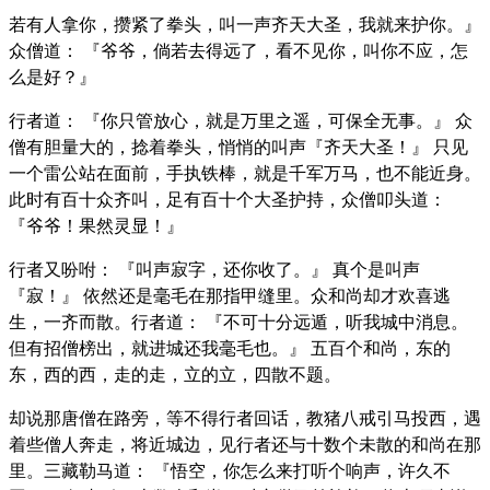
若有人拿你，攒紧了拳头，叫一声齐天大圣，我就来护你。』
众僧道： 『爷爷，倘若去得远了，看不见你，叫你不应，怎
么是好？』
行者道： 『你只管放心，就是万里之遥，可保全无事。』 众
僧有胆量大的，捻着拳头，悄悄的叫声『齐天大圣！』 只见
一个雷公站在面前，手执铁棒，就是千军万马，也不能近身。
此时有百十众齐叫，足有百十个大圣护持，众僧叩头道：
『爷爷！果然灵显！』
行者又吩咐： 『叫声寂字，还你收了。』 真个是叫声
『寂！』 依然还是毫毛在那指甲缝里。众和尚却才欢喜逃
生，一齐而散。行者道： 『不可十分远遁，听我城中消息。
但有招僧榜出，就进城还我毫毛也。』 五百个和尚，东的
东，西的西，走的走，立的立，四散不题。
却说那唐僧在路旁，等不得行者回话，教猪八戒引马投西，遇
着些僧人奔走，将近城边，见行者还与十数个未散的和尚在那
里。三藏勒马道： 『悟空，你怎么来打听个响声，许久不