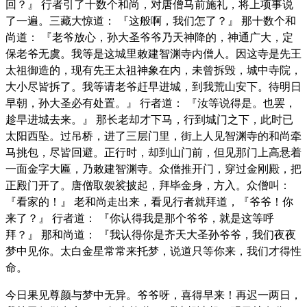
回？』 行者引了十数个和尚，对唐僧马前施礼，将上项事说
了一遍。三藏大惊道： 『这般啊，我们怎了？』 那十数个和
尚道： 『老爷放心，孙大圣爷爷乃天神降的，神通广大，定
保老爷无虞。我等是这城里敕建智渊寺内僧人。因这寺是先王
太祖御造的，现有先王太祖神象在内，未曾拆毁，城中寺院，
大小尽皆拆了。我等请老爷赶早进城，到我荒山安下。待明日
早朝，孙大圣必有处置。』 行者道： 『汝等说得是。也罢，
趁早进城去来。』 那长老却才下马，行到城门之下，此时已
太阳西坠。过吊桥，进了三层门里，街上人见智渊寺的和尚牵
马挑包，尽皆回避。正行时，却到山门前，但见那门上高悬着
一面金字大匾，乃敕建智渊寺。众僧推开门，穿过金刚殿，把
正殿门开了。唐僧取袈裟披起，拜毕金身，方入。众僧叫：
『看家的！』 老和尚走出来，看见行者就拜道，『爷爷！你
来了？』 行者道： 『你认得我是那个爷爷，就是这等呼
拜？』 那和尚道： 『我认得你是齐天大圣孙爷爷，我们夜夜
梦中见你。太白金星常常来托梦，说道只等你来，我们才得性
命。
今日果见尊颜与梦中无异。爷爷呀，喜得早来！再迟一两日，