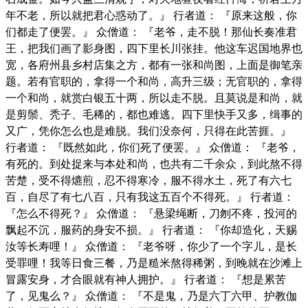
年不老，所以就把君心惑动了。』 行者道： 『原来这般，你
们都走了便罢。』 众僧道： 『老爷，走不脱！那仙长奏准君
王，把我们画了影身图，四下里长川张挂。他这车迟国地界也
宽，各府州县乡村店集之方，都有一张和尚图，上面是御笔亲
题。若有官职的，拿得一个和尚，高升三级；无官职的，拿得
一个和尚，就赏白银五十两，所以走不脱。且莫说是和尚，就
是剪鬃、秃子、毛稀的，都也难逃。四下里快手又多，缉事的
又广，凭你怎么也是难脱。我们没奈何，只得在此苦捱。』
行者道： 『既然如此，你们死了便罢。』 众僧道： 『老爷，
有死的。到处捉来与本处和尚，也共有二千余众，到此熬不得
苦楚，受不得爊煎，忍不得寒冷，服不得水土，死了有六七
百，自尽了有七八百，只有我这五百个不得死。』 行者道：
『怎么不得死？』 众僧道： 『悬梁绳断，刀刎不疼，投河的
飘起不沉，服药的身安不损。』 行者道： 『你却造化，天赐
汝等长寿哩！』 众僧道： 『老爷呀，你少了一个字儿，是长
受罪哩！我等日食三餐，乃是糙米熬得稀粥，到晚就在沙滩上
冒露安身，才合眼就有神人拥护。』 行者道： 『想是累苦
了，见鬼么？』 众僧道： 『不是鬼，乃是六丁六甲、护教伽