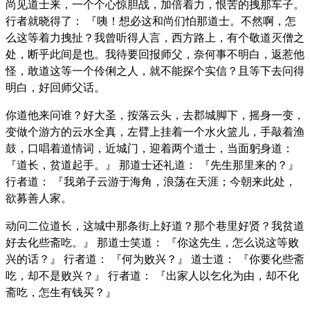
尚见道士来，一个个心惊胆战，加倍着力，恨苦的拽那车子。
行者就晓得了： 『咦！想必这和尚们怕那道士。不然啊，怎
么这等着力拽扯？我曾听得人言，西方路上，有个敬道灭僧之
处，断乎此间是也。我待要回报师父，奈何事不明白，返惹他
怪，敢道这等一个伶俐之人，就不能探个实信？且等下去问得
明白，好回师父话。
你道他来问谁？好大圣，按落云头，去郡城脚下，摇身一变，
变做个游方的云水全真，左臂上挂着一个水火篮儿，手敲着渔
鼓，口唱着道情词，近城门，迎着两个道士，当面躬身道：
『道长，贫道起手。』 那道士还礼道： 『先生那里来的？』
行者道： 『我弟子云游于海角，浪荡在天涯；今朝来此处，
欲募善人家。
动问二位道长，这城中那条街上好道？那个巷里好贤？我贫道
好去化些斋吃。』 那道士笑道： 『你这先生，怎么说这等败
兴的话？』 行者道： 『何为败兴？』 道士道： 『你要化些斋
吃，却不是败兴？』 行者道： 『出家人以乞化为由，却不化
斋吃，怎生有钱买？』