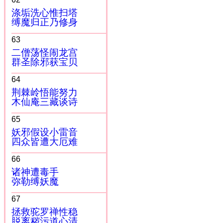
涤垢洗心惟扫塔
缚魔归正乃修身
63
二僧荡怪闹龙宫
群圣除邪获宝贝
64
荆棘岭悟能努力
木仙庵三藏谈诗
65
妖邪假设小雷音
四众皆遭大厄难
66
诸神遭毒手
弥勒缚妖魔
67
拯救驼罗禅性稳
脱离秽污道心清