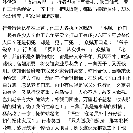
沙僧道： 『没绳索哩。』 行者即拔下些毫毛，吹口仙气，变
作三十条绳索，一齐下手，把贼扳翻，都四马攒蹄捆住，却又
念念解咒，那伙贼渐渐苏醒。
行者请唐僧坐在上首，他三人各执兵器喝道： 『毛贼，你们
一起有多少人？做了几年买卖？打劫了有多少东西？可曾杀伤
人口？还是初犯，却是二犯，三犯？』 众贼开口道： 『爷爷
饶命！』 行者道： 『莫叫唤！从实供来！』 众贼道： 『老
爷，我们不是久惯做贼的，都是好人家子弟。只因不才，吃酒
赌钱，宿娼顽耍，将父祖家业尽花费了，一向无干，又无钱
用。访知铜台府城中寇员外家资财豪富，昨日合伙，当晚乘夜
雨昏黑，就去打劫。劫的有些金银服饰，在这路北下山凹里正
自分赃，忽见老爷们来。内中有认得是寇员外送行的，必定身
边有物；又见行李沉重，白马快走，人心不足，故又来邀截。
岂知老爷有大神通法力，将我们困住。万望老爷慈悲，收去那
劫的财物，饶了我的性命也！』 三藏听说是寇家劫的财物，
猛然吃了一惊，慌忙站起道： 『悟空，寇老员外十分好善，
如何招此灾厄？』 行者笑道： 『只为送我们起身，那等彩帐
花幢，盛张鼓乐，惊动了人眼目，所以这伙光棍就去下手他