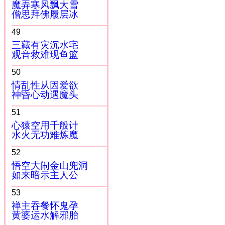
魔弄寒风飘大雪
僧思拜佛履层冰
49
三藏有灾沉水宅
观音救难现鱼篮
50
情乱性从因爱欲
神昏心动遇魔头
51
心猿空用千般计
水火无功难炼魔
52
悟空大闹金山兜洞
如来暗示主人公
53
禅主吞餐怀鬼孕
黄婆运水解邪胎