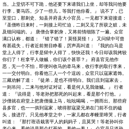
当。上堂切不可下跪，他还要下来请我们上坐，却等我问他要
行李，要马匹。少了一些儿，等我打他你看。』 说不了，已
至堂口，那刺史、知县并府县大小官员，一见都下来迎接道：
『圣僧昨日来时，一则接上司忙迫，二则又见了所获之赃，未
及细问端的。』 唐僧合掌躬身，又将前情细陈了一遍。众官
满口认称，都道： 『错了错了！莫怪莫怪！』 又问狱中可曾
有甚疏失，行者近前努目睁看，厉声高叫道： 『我的白马是
堂上人得了，行李是狱中人得了，快快还我！今日却该我拷较
你们了！枉拿平人做贼，你们该个甚罪？』 府县官见他作
恶，无一个不怕，即便叫收马的牵马来，收行李的取行李来，
一一交付明白。你看他三人一个个逞凶，众官只以寇家遮饰。
三藏劝解了道： 『徒弟，是也不得明白。我们且到寇家去，
一则吊问，二来与他对证对证，看是何人见我做贼。』 行者
道： 『说得是，等老孙把那死的叫起来，看是那个打他。』
沙僧就在府堂上把唐僧撮上马，吆吆喝喝，一拥而出。那些府
县多官，也一一俱到寇家，唬得那寇梁兄弟在门前不住的磕
头，接进厅。只见他孝堂之中，一家儿都在孝幔里啼哭，行者
叫道： 『那打诳语栽害平人的妈妈子，且莫哭！等老孙叫你
老公来，看他说是那个打死的，羞他一羞！』 众官员只道孙