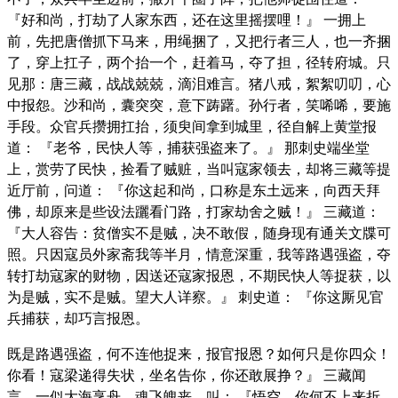
『好和尚，打劫了人家东西，还在这里摇摆哩！』 一拥上
前，先把唐僧抓下马来，用绳捆了，又把行者三人，也一齐捆
了，穿上扛子，两个抬一个，赶着马，夺了担，径转府城。只
见那：唐三藏，战战兢兢，滴泪难言。猪八戒，絮絮叨叨，心
中报怨。沙和尚，囊突突，意下踌躇。孙行者，笑唏唏，要施
手段。众官兵攒拥扛抬，须臾间拿到城里，径自解上黄堂报
道： 『老爷，民快人等，捕获强盗来了。』 那刺史端坐堂
上，赏劳了民快，捡看了贼赃，当叫寇家领去，却将三藏等提
近厅前，问道： 『你这起和尚，口称是东土远来，向西天拜
佛，却原来是些设法躧看门路，打家劫舍之贼！』 三藏道：
『大人容告：贫僧实不是贼，决不敢假，随身现有通关文牒可
照。只因寇员外家斋我等半月，情意深重，我等路遇强盗，夺
转打劫寇家的财物，因送还寇家报恩，不期民快人等捉获，以
为是贼，实不是贼。望大人详察。』 刺史道： 『你这厮见官
兵捕获，却巧言报恩。
既是路遇强盗，何不连他捉来，报官报恩？如何只是你四众！
你看！寇梁递得失状，坐名告你，你还敢展挣？』 三藏闻
言，一似大海烹舟，魂飞魄丧，叫： 『悟空，你何不上来折