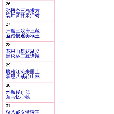
26
孙悟空三岛求方
观世音甘泉活树
27
尸魔三戏唐三藏
圣僧恨逐美猴王
28
花果山群妖聚义
黑松林三藏逢魔
29
脱难江流来国土
承恩八戒转山林
30
邪魔侵正法
意马忆心猿
31
猪八戒义激猴王