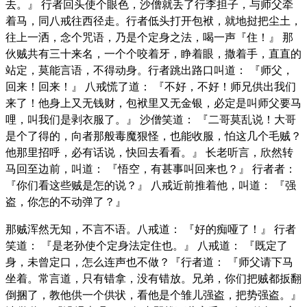
去。』 行者回头使个眼色，沙僧就丢了行李担子，与师父牵
着马，同八戒往西径走。行者低头打开包袱，就地挝把尘土，
往上一洒，念个咒语，乃是个定身之法，喝一声『住！』 那
伙贼共有三十来名，一个个咬着牙，睁着眼，撒着手，直直的
站定，莫能言语，不得动身。行者跳出路口叫道： 『师父，
回来！回来！』 八戒慌了道： 『不好，不好！师兄供出我们
来了！他身上又无钱财，包袱里又无金银，必定是叫师父要马
哩，叫我们是剥衣服了。』 沙僧笑道： 『二哥莫乱说！大哥
是个了得的，向者那般毒魔狠怪，也能收服，怕这几个毛贼？
他那里招呼，必有话说，快回去看看。』 长老听言，欣然转
马回至边前，叫道： 『悟空，有甚事叫回来也？』 行者者：
『你们看这些贼是怎的说？』 八戒近前推着他，叫道： 『强
盗，你怎的不动弹了？』
那贼浑然无知，不言不语。八戒道： 『好的痴哑了！』 行者
笑道： 『是老孙使个定身法定住也。』 八戒道： 『既定了
身，未曾定口，怎么连声也不做？『行者道： 『师父请下马
坐着。常言道，只有错拿，没有错放。兄弟，你们把贼都扳翻
倒捆了，教他供一个供状，看他是个雏儿强盗，把势强盗。』