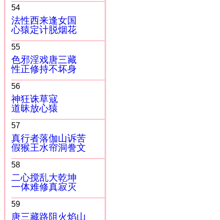
54
法性西来逢女国
心猿定计脱烟花
55
色邪淫戏唐三藏
性正修持不坏身
56
神狂诛草寇
道昧放心猿
57
真行者落伽山诉苦
假猴王水帘洞誊文
58
二心搅乱大乾坤
一体难修真寂灭
59
唐三藏路阻火焰山