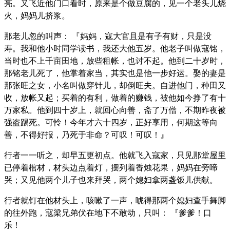
亮。又飞近他门口看时，原来是个做豆腐的，见一个老头儿烧
火，妈妈儿挤浆。
那老儿忽的叫声： 『妈妈，寇大官且是有子有财，只是没
寿。我和他小时同学读书，我还大他五岁。他老子叫做寇铭，
当时也不上千亩田地，放些租帐，也讨不起。他到二十岁时，
那铭老儿死了，他掌着家当，其实也是他一步好运。娶的妻是
那张旺之女，小名叫做穿针儿，却倒旺夫。自进他门，种田又
收，放帐又起；买着的有利，做着的赚钱，被他如今挣了有十
万家私。他到四十岁上，就回心向善，斋了万僧，不期昨夜被
强盗踢死。可怜！今年才六十四岁，正好享用，何期这等向
善，不得好报，乃死于非命？可叹！可叹！』
行者一一听之，却早五更初点。他就飞入寇家，只见那堂屋里
已停着棺材，材头边点着灯，摆列着香烛花果，妈妈在旁啼
哭；又见他两个儿子也来拜哭，两个媳妇拿两盏饭儿供献。
行者就钉在他材头上，咳嗽了一声，唬得那两个媳妇查手舞脚
的往外跑，寇梁兄弟伏在地下不敢动，只叫： 『爹爹！口
乐！