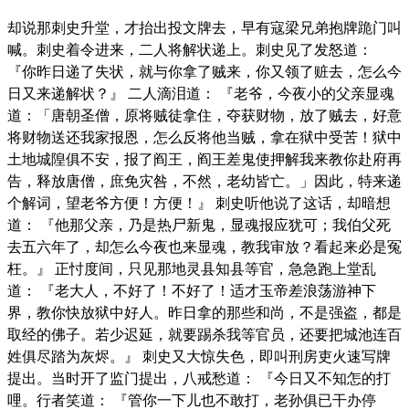
却说那刺史升堂，才抬出投文牌去，早有寇梁兄弟抱牌跪门叫
喊。刺史着令进来，二人将解状递上。刺史见了发怒道：
『你昨日递了失状，就与你拿了贼来，你又领了赃去，怎么今
日又来递解状？』 二人滴泪道： 『老爷，今夜小的父亲显魂
道：「唐朝圣僧，原将贼徒拿住，夺获财物，放了贼去，好意
将财物送还我家报恩，怎么反将他当贼，拿在狱中受苦！狱中
土地城隍俱不安，报了阎王，阎王差鬼使押解我来教你赴府再
告，释放唐僧，庶免灾咎，不然，老幼皆亡。」因此，特来递
个解词，望老爷方便！方便！』 刺史听他说了这话，却暗想
道： 『他那父亲，乃是热尸新鬼，显魂报应犹可；我伯父死
去五六年了，却怎么今夜也来显魂，教我审放？看起来必是冤
枉。』 正忖度间，只见那地灵县知县等官，急急跑上堂乱
道： 『老大人，不好了！不好了！适才玉帝差浪荡游神下
界，教你快放狱中好人。昨日拿的那些和尚，不是强盗，都是
取经的佛子。若少迟延，就要踢杀我等官员，还要把城池连百
姓俱尽踏为灰烬。』 刺史又大惊失色，即叫刑房吏火速写牌
提出。当时开了监门提出，八戒愁道： 『今日又不知怎的打
哩。行者笑道： 『管你一下儿也不敢打，老孙俱已干办停