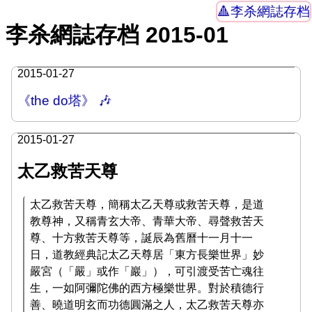
李杀網誌存档
李杀網誌存档 2015-01
2015-01-27
《the do塔》 🎶
2015-01-27
太乙救苦天尊
太乙救苦天尊，簡稱太乙天尊或救苦天尊，是道
教尊神，又稱青玄大帝、青華大帝、尋聲救苦天
尊、十方救苦天尊等，誕辰為舊曆十一月十一
日，道教經典記太乙天尊居「東方長樂世界」妙
嚴宮（「嚴」或作「巖」），可引渡受苦亡魂往
生，一如阿彌陀佛的西方極樂世界。對於積德行
善、曉道明玄而功德圓滿之人，太乙救苦天尊亦