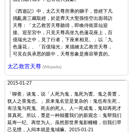
《西遊記》中，太乙天尊所乘的獅子，曾經下凡
搗亂唐三藏取經，於是齊天大聖孫悟空出面尋訪
天尊：「太乙救苦天尊聽得，即喚侍衛眾仙迎
接。迎至宮中，只見天尊高坐九色蓮花座上，百
億瑞光之中，見了行者，下座來相見。」以「九
色蓮花」、「百億瑞光」來描繪太乙救苦天尊，
可見在吳承恩的眼中，天尊形象是雍容華貴的。
太乙救苦天尊
2015-01-27
「聊斋」谈鬼，说「人死为鬼，鬼死为聻。鬼之畏聻，
犹人之畏鬼也。」原来鬼名堂是复杂的：鬼也有生死，
有活鬼与死鬼、死去的死人。人一死成鬼，鬼却再死才
算真死。所以，聻是一种颠覆我们的新观念：鬼帮我们
延寿一纪、再世为人。虽然那世界鬼影幢幢，但我们早
己见惯，人间本就是鬼域嘛。
2015-01-21