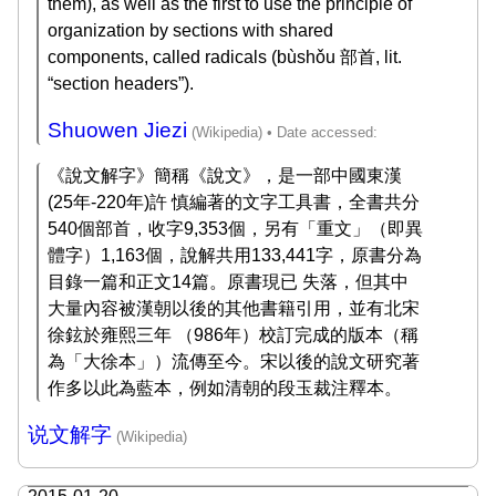
them), as well as the first to use the principle of
organization by sections with shared
components, called radicals (bùshǒu 部首, lit.
“section headers”).
Shuowen Jiezi
《說文解字》簡稱《說文》，是一部中國東漢
(25年-220年)許 慎編著的文字工具書，全書共分
540個部首，收字9,353個，另有「重文」（即異
體字）1,163個，說解共用133,441字，原書分為
目錄一篇和正文14篇。原書現已 失落，但其中
大量內容被漢朝以後的其他書籍引用，並有北宋
徐鉉於雍熙三年 （986年）校訂完成的版本（稱
為「大徐本」）流傳至今。宋以後的說文研究著
作多以此為藍本，例如清朝的段玉裁注釋本。
说文解字