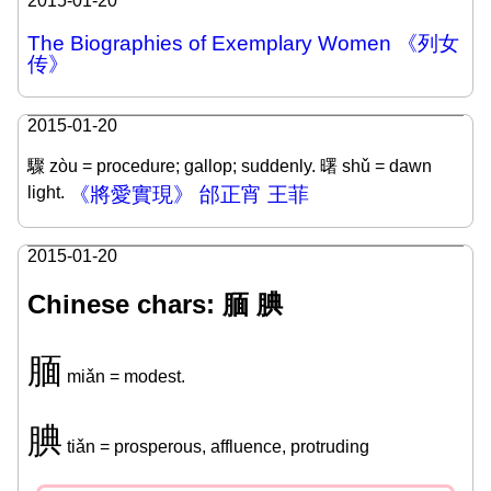
2015-01-20
The Biographies of Exemplary Women 《列女
传》
2015-01-20
驟 zòu = procedure; gallop; suddenly. 曙 shǔ = dawn
light.
《將愛實現》 邰正宵 王菲
2015-01-20
Chinese chars: 腼 腆
腼
miǎn = modest.
腆
tiǎn = prosperous, affluence, protruding