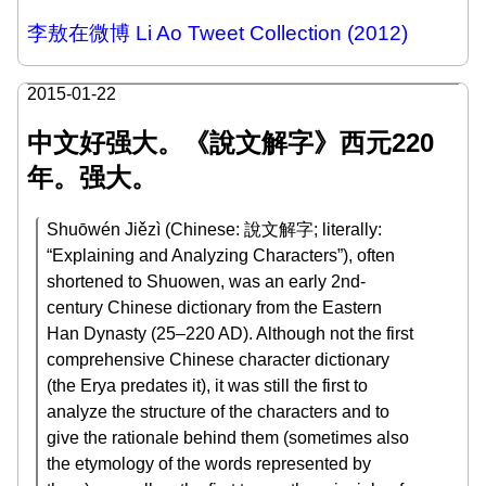
李敖在微博 Li Ao Tweet Collection (2012)
2015-01-22
中文好强大。《說文解字》西元220
年。强大。
Shuōwén Jiězì (Chinese: 說文解字; literally:
“Explaining and Analyzing Characters”), often
shortened to Shuowen, was an early 2nd-
century Chinese dictionary from the Eastern
Han Dynasty (25–220 AD). Although not the first
comprehensive Chinese character dictionary
(the Erya predates it), it was still the first to
analyze the structure of the characters and to
give the rationale behind them (sometimes also
the etymology of the words represented by