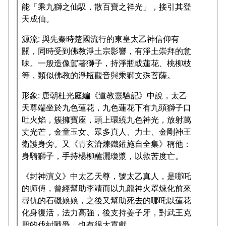
能「乘九獅之仙馭，散百寶之祥光」，接引其登
天成仙。
源流: 與先秦時楚國流行的東皇太乙神信仰有
關，同時受到佛教淨土宗影響，有淨土崇拜的意
味。一般造像駕著獅子，持淨瓶或蓮花、桃柳枝
等，類似佛教的淨瓶觀音與乘獅文殊菩薩。
形象: 唐朝杜光庭編《道教靈驗記》中說，太乙
天尊端坐於九色蓮花，九色蓮花下有九頭獅子口
吐火焰，簇擁寶座，頭上環繞九色神光，放射萬
丈光芒，金童玉女、眾多真人、力士、金剛神王
衛護身旁。又《青玄濟煉鐵鑵施自全集》稱他：
身騎獅子，手持楊柳蘸灑瓊漿，以救苦度亡。
《封神演义》中太乙天尊，號太乙真人，是哪吒
的师傅，曾經幫助李靖而以九龍神火罩煉化前來
尋仇的石磯娘娘，之後又幫助死去的哪吒以蓮花
化身復活，法力高強，後支持姜子牙，對武王克
殷的伐紂戰爭，也有很大貢獻。