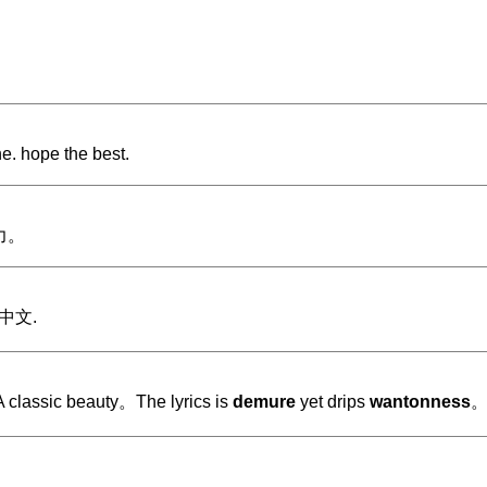
ne. hope the best.
力。
中文.
sic beauty。The lyrics is
demure
yet drips
wantonness