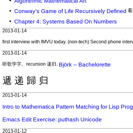
Algorithmic Mathematical Art
Conway's Game of Life Recursively Defined
看
Chapter 4: Systems Based On Numbers
2013-01-14
first interview with IMVU today. (non-tech) Second phone 
2013-01-14
听歌学字。recursion 递归.
Björk -- Bachelorette
遞 递 歸 归
2013-01-14
Intro to Mathematica Pattern Matching for Lisp Pro
Emacs Edit Exercise: puthash Unicode
2013-01-12