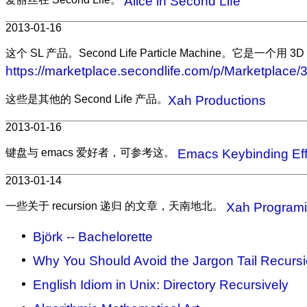
Alice in Second Life
2013-01-16
这个 SL 产品。Second Life Particle Machine。它是一
https://marketplace.secondlife.com/p/Marketplace
这些是其他的 Second Life 产品。
Xah Productions
2013-01-16
键盘与 emacs 爱好者，可参考这。
Emacs Keybinding Eff
2013-01-14
一些关于 recursion 递归 的文章，天南地北。
Xah Programi
Björk -- Bachelorette
Why You Should Avoid the Jargon Tail Recurs
English Idiom in Unix: Directory Recursively