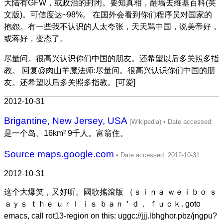
大陆有GFW，或政治的封闭。要知真相，翻墙去维基百科(英
文版)。可信度达~98%。 在国外会看到你们程序员对国家的
抱怨。有一些我不认识的人太夸张，天天骂中国，说美帝好，
或蒋好，变态了。
尽量问。很高兴认识你们中国的朋友。还希望以后多关照多指
教。 回复@肉山羊魔法师:尽量问。很高兴认识你们中国的朋
友。还希望以后多关照多指教。[可爱]
2012-10-31
Brigantine, New Jersey, USA
是一个岛。16km² 9千人。富翁住。
Source maps.google.com
2012-10-31
这个大爆笑，又好听。國歌搖滾版 （ｓｉｎａ ｗｅｉｂｏ ｓ
ａｙｓ ｔｈｅ ｕｒｌ ｉｓ ｂａｎ＇ｄ． ｆｕｃｋ. goto
emacs, call rot13-region on this: uggc://jjj.lbhghor.pbz/jngpu?