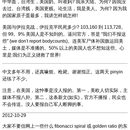
中华血，台湾生，美国奶。叫谁妈? 我亲大陆。为何? 因我没
去过。台湾贱，美国更贱。论生活，我是美人。为何? 因为我
的国家原子蛋最多，我讲怎样就怎样!
美国与伊拉克战，伊拉克平民死多少? 103,160 到 113,728。
但 99。9% 美国人是不知到的。逼问官方，答是 “我们不报这
些” (we don't report bodycounts)。连美军尸体补国旗运回美
土，媒体是不准播的。50% 以上的美国人也不想知这些。心
里是:我们为正义拯救了世界!
中文多年不用，还真嘛烦。枪毙。谢谢指正。这两天 pinyin
还练了不少。
注意，在美国，这忡事是没人报的。第一，美欧人切实际，主
媒体不报八卦。第二，这条新文(如实)，官方不播报，民众也
不会传送。没人要报自己军人断脚的事。
2012-10-29
大家不要信网上一些什么 fibonacci spiral 或 golden ratio 的东