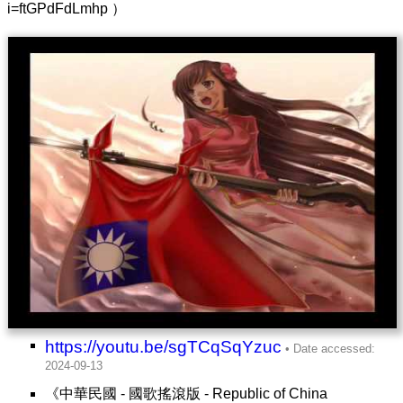
i=ftGPdFdLmhp ）
https://youtu.be/sgTCqSqYzuc
《中華民國 - 國歌搖滾版 - Republic of China