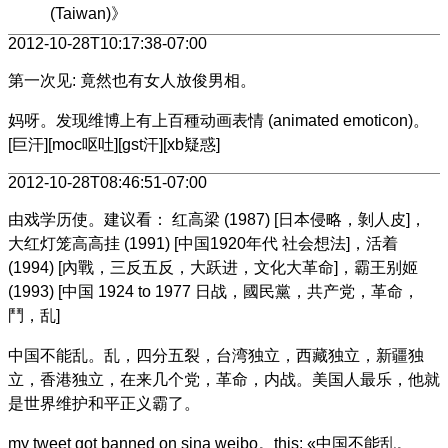
(Taiwan)》
2012-10-28T10:17:38-07:00
第一次见: 竟然也有女人放俊男相。
妈呀。发现维博上有上百種动画表情 (animated emoticon)。
[巨汗][moc呕吐][gst汗][xb疑惑]
2012-10-28T08:46:51-07:00
由戏学历使。建议看： 红高梁 (1987) [日本侵略，剝人皮]，
大红灯笼高高挂 (1991) [中国1920年代 社会想法]，活着
(1994) [內戰，三反五反，大跃进，文化大革命]，霸王别姬
(1993) [中国 1924 to 1977 日战，國民黨，共产党，革命，
鬥，乱]
中国不能乱。乱，四分五裂，台湾独立，西藏独立，新疆独
立，香港独立，在来几个党，革命，内战。美国人最乐，他就
是世界维护和平正义霸了。
my tweet got banned on sina weibo。this: «中国不能乱。