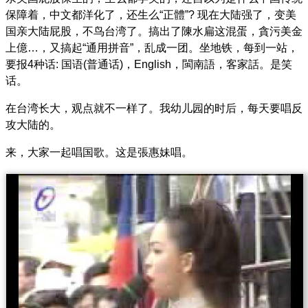
保障着，中文都洋化了，还生么“正體”? 现在大陆强了，变美
国亲大陆屁股，不鸟台湾了。搞出了陳水扁这混蛋，貪污美金
上億…，又搞起“通用拼音”，乱成一团。坐地铁，每到一站，
要报4种话: 国语(普通话)，English，閩南語，客家話。是笑
话。
在台湾长大，观点就不一样了。我幼儿园的时后，每天要唱反
攻大陆的。
来，大家一起唱国歌。这是張惠妹唱。