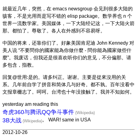
就最近几年，突然，在 emacs newsgroup 会见到很多大陆的
骇客，不是光用而是写不错的 elisp package。数学界也 n 个
世界一流数学家。美国媒体，一下大陆经记这，一下大陆火箭
那。都怕了。尊敬了。各人在外感到不容易呀。
中国的将来，还靠你们了。好象美国肯尼迪 John Kennedy 对
美人说 “不要問你的國家能為你做什麼 - 問你能為國家做些什
麼”。我废话，但我还是很喜欢听你们的意见，不分偏那。请
多包含，指教。
回复@世用:是的。请多纠正。谢谢。主要是從來沒用的关
系。几年前自学了拼音和简体几与好奇。都不孰。百年没看中
文报章栅志了。呵呵。台湾也十年没接触了。我并不知如何。
yesterday am reading this
奇虎360与腾讯QQ争斗事件
3B大战
。 WAR! same in USA
2012-10-26