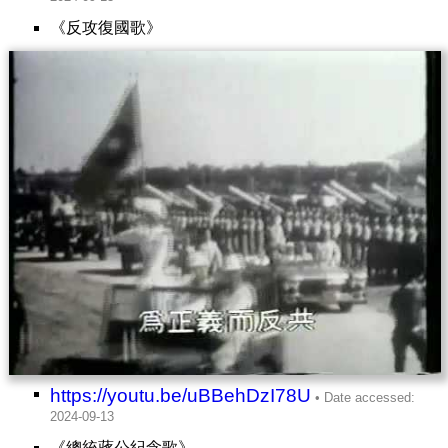
《反攻復國歌》
https://youtu.be/uBBehDzI78U
《總統蔣公紀念歌》