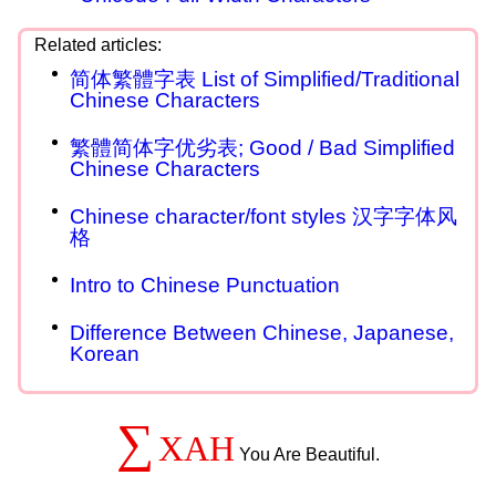
简体繁體字表 List of Simplified/Traditional
Chinese Characters
繁體简体字优劣表; Good / Bad Simplified
Chinese Characters
Chinese character/font styles 汉字字体风
格
Intro to Chinese Punctuation
Difference Between Chinese, Japanese,
Korean
∑
XAH
You Are Beautiful.