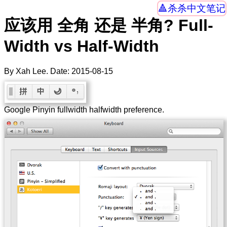
杀杀中文笔记
应该用 全角 还是 半角? Full-
Width vs Half-Width
By Xah Lee. Date:
2015-08-15
Google Pinyin fullwidth halfwidth preference.