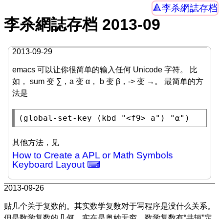
李杀網誌存档
李杀網誌存档 2013-09
2013-09-29
emacs 可以让你很简单的输入任何 Unicode 字符。 比
如， sum 变 ∑，a 变 α， b 变 β，-> 变 →。 最简单的方
法是
(
global-set-key
 (
kbd
"<f9> a"
) 
"α"
)
其他方法，见
How to Create a APL or Math Symbols
Keyboard Layout ⌨
2013-09-26
贴几个关于复数的。其实数学复数对于写程序是没什么关系。
但是数学复数的几何，实在是奥妙无穷。数学复数有“共轭”定