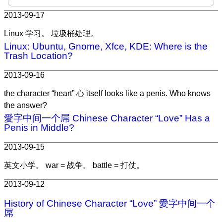
2013-09-17
Linux 学习。 垃圾桶处理。
Linux: Ubuntu, Gnome, Xfce, KDE: Where is the
Trash Location?
2013-09-16
the character “heart” 心 itself looks like a penis. Who knows
the answer?
愛字中间一个屌 Chinese Character “Love” Has a
Penis in Middle?
2013-09-15
英文小学。 war = 战争。 battle = 打仗。
2013-09-12
History of Chinese Character “Love” 愛字中间一个
屌